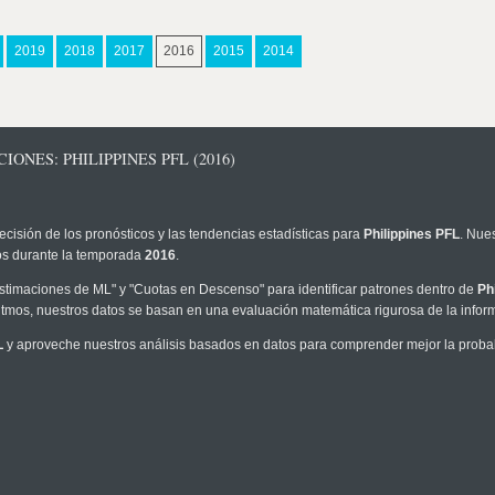
2019
2018
2017
2016
2015
2014
ONES: PHILIPPINES PFL (2016)
ecisión de los pronósticos y las tendencias estadísticas para
Philippines PFL
. Nue
los durante la temporada
2016
.
timaciones de ML" y "Cuotas en Descenso" para identificar patrones dentro de
Ph
tmos, nuestros datos se basan en una evaluación matemática rigurosa de la infor
L
y aproveche nuestros análisis basados en datos para comprender mejor la probabil