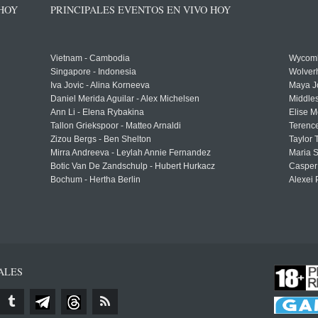
 HOY
PRINCIPALES EVENTOS EN VIVO HOY
Vietnam - Cambodia
Wycomb
Singapore - Indonesia
Wolver
Iva Jovic - Alina Korneeva
Maya J
Daniel Merida Aguilar - Alex Michelsen
Middle
Ann Li - Elena Rybakina
Elise M
Tallon Griekspoor - Matteo Arnaldi
Terenc
Zizou Bergs - Ben Shelton
Taylor 
Mirra Andreeva - Leylah Annie Fernandez
Maria S
Botic Van De Zandschulp - Hubert Hurkacz
Casper
Bochum - Hertha Berlin
Alexei 
ALES