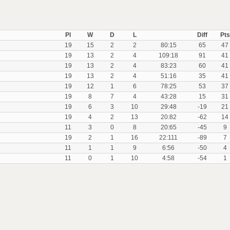
Pl
W
D
L
Diff
Pts
19
15
2
2
80:15
65
47
19
13
2
4
109:18
91
41
19
13
2
4
83:23
60
41
19
13
2
4
51:16
35
41
19
12
1
6
78:25
53
37
19
8
7
4
43:28
15
31
19
6
3
10
29:48
-19
21
19
4
2
13
20:82
-62
14
11
3
0
8
20:65
-45
9
19
2
1
16
22:111
-89
7
11
1
1
9
6:56
-50
4
11
0
1
10
4:58
-54
1