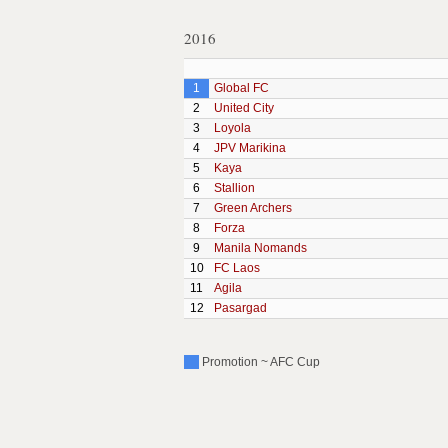
2016
1
Global FC
2
United City
3
Loyola
4
JPV Marikina
5
Kaya
6
Stallion
7
Green Archers
8
Forza
9
Manila Nomands
10
FC Laos
11
Agila
12
Pasargad
Promotion ~ AFC Cup