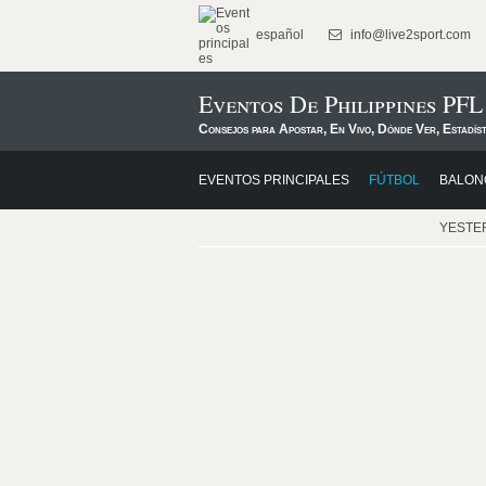
español
info@live2sport.com
Eventos De Philippines PFL
Consejos para Apostar, En Vivo, Dónde Ver, Estadís
EVENTOS PRINCIPALES
FÚTBOL
BALON
YESTE