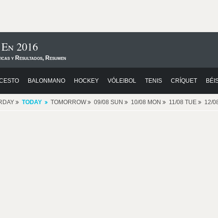
 En 2016
ticas y Resultados, Resumen
CESTO
BALONMANO
HOCKEY
VÓLEIBOL
TENIS
CRÍQUET
BÉI
RDAY
TODAY
TOMORROW
09/08 SUN
10/08 MON
11/08 TUE
12/