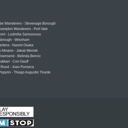
e Wanderers - Stevenage Borough
hampton Wanderers - Port Vale
oint - Ludmilla Samsonova
sbrough - Wrexham
ertens - Naomi Osaka
e Atmane - Jakub Mensik
Townsend - Belinda Bencic
akkari - Cori Gauff
 Ruud - Joao Fonseca
Popyrin - Thiago Augustin Tirante