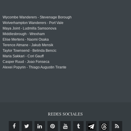
Wycombe Wanderers - Stevenage Borough
Wolverhampton Wanderers - Port Vale
Maya Joint - Ludmilla Samsonova
Middlesbrough - Wrexham
Elise Mertens - Naomi Osaka
Terence Atmane - Jakub Mensik
Taylor Townsend - Belinda Bencic
Maria Sakkari - Cori Gauff
Casper Ruud - Joao Fonseca
Alexei Popyrin - Thiago Augustin Tirante
REDES SOCIALES