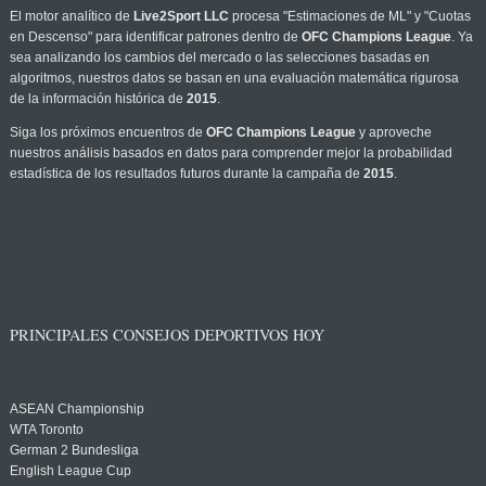
El motor analítico de
Live2Sport LLC
procesa "Estimaciones de ML" y "Cuotas
en Descenso" para identificar patrones dentro de
OFC Champions League
. Ya
sea analizando los cambios del mercado o las selecciones basadas en
algoritmos, nuestros datos se basan en una evaluación matemática rigurosa
de la información histórica de
2015
.
Siga los próximos encuentros de
OFC Champions League
y aproveche
nuestros análisis basados en datos para comprender mejor la probabilidad
estadística de los resultados futuros durante la campaña de
2015
.
PRINCIPALES CONSEJOS DEPORTIVOS HOY
ASEAN Championship
WTA Toronto
German 2 Bundesliga
English League Cup