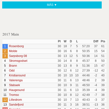
MÁS ▼
2017 Main
Pl
W
D
L
Diff
Pts
1
Rosenborg
30
18
7
5
57:20
37
61
2
Molde
30
16
6
8
50:35
15
54
3
Sarpsborg 08
30
13
12
5
50:36
14
51
4
Stromsgodset
30
14
8
8
45:37
8
50
5
Brann
30
13
8
9
51:36
15
47
6
Odd
30
12
6
12
27:39
-12
42
7
Kristiansund
30
10
10
10
44:46
-2
40
8
Valerenga
30
11
6
13
48:46
2
39
9
Stabaek
30
10
9
11
46:50
-4
39
10
Haugesund
30
11
6
13
35:39
-4
39
11
Tromso
30
10
8
12
42:49
-7
38
12
Lillestrom
30
10
7
13
40:43
-3
37
13
Sandefjord
30
11
3
16
38:51
-13
36