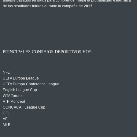
análisis basados en datos para comprender mejor la probabilidad estadística
de los resultados futuros durante la campaña de
2017
.
PRINCIPALES CONSEJOS DEPORTIVOS HOY
NFL
UEFA Europa League
UEFA Europa Conference League
English League Cup
WTA Toronto
ATP Montreal
CONCACAF League Cup
CFL
AFL
MLB