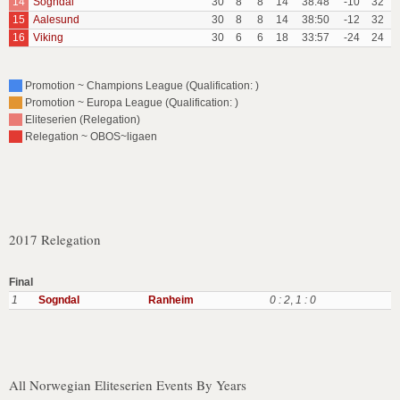
14
Sogndal
30
8
8
14
38:48
-10
32
15
Aalesund
30
8
8
14
38:50
-12
32
16
Viking
30
6
6
18
33:57
-24
24
Promotion ~ Champions League (Qualification: )
Promotion ~ Europa League (Qualification: )
Eliteserien (Relegation)
Relegation ~ OBOS~ligaen
2017 Relegation
Final
1
Sogndal
Ranheim
0 : 2
,
1 : 0
All Norwegian Eliteserien Events By Years