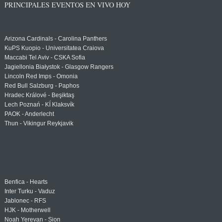
PRINCIPALES EVENTOS EN VIVO HOY
Arizona Cardinals - Carolina Panthers
KuPS Kuopio - Universitatea Craiova
Maccabi Tel Aviv - CSKA Sofia
Jagiellonia Białystok - Glasgow Rangers
Lincoln Red Imps - Omonia
Red Bull Salzburg - Paphos
Hradec Králové - Beşiktaş
Lech Poznań - KÍ Klaksvík
PAOK - Anderlecht
Thun - Vikingur Reykjavik
Benfica - Hearts
Inter Turku - Vaduz
Jablonec - RFS
HJK - Motherwell
Noah Yerevan - Sion