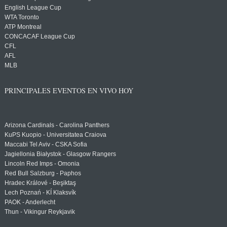
English League Cup
WTA Toronto
ATP Montreal
CONCACAF League Cup
CFL
AFL
MLB
PRINCIPALES EVENTOS EN VIVO HOY
Arizona Cardinals - Carolina Panthers
KuPS Kuopio - Universitatea Craiova
Maccabi Tel Aviv - CSKA Sofia
Jagiellonia Białystok - Glasgow Rangers
Lincoln Red Imps - Omonia
Red Bull Salzburg - Paphos
Hradec Králové - Beşiktaş
Lech Poznań - KÍ Klaksvík
PAOK - Anderlecht
Thun - Vikingur Reykjavik