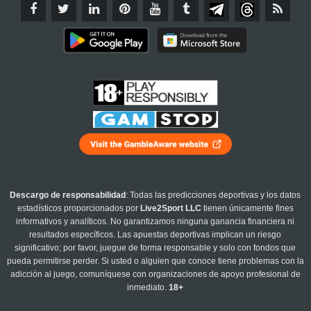
Descargo de responsabilidad
: Todas las predicciones deportivas y los datos
estadísticos proporcionados por
Live2Sport LLC
tienen únicamente fines
informativos y analíticos. No garantizamos ninguna ganancia financiera ni
resultados específicos. Las apuestas deportivas implican un riesgo
significativo; por favor, juegue de forma responsable y solo con fondos que
pueda permitirse perder. Si usted o alguien que conoce tiene problemas con la
adicción al juego, comuníquese con organizaciones de apoyo profesional de
inmediato.
18+