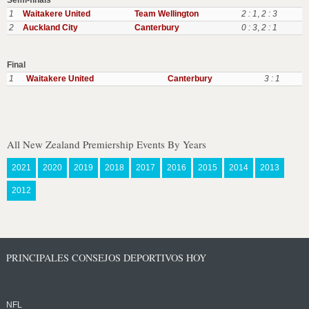
Semi-finals
1
Waitakere United
Team Wellington
2 : 1
,
2 : 3
2
Auckland City
Canterbury
0 : 3
,
2 : 1
Final
1
Waitakere United
Canterbury
3 : 1
All New Zealand Premiership Events By Years
2021
2020
2019
2018
2017
2016
2015
2014
2013
2012
PRINCIPALES CONSEJOS DEPORTIVOS HOY
NFL