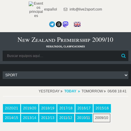
español
info@live2sport.com
New Zealand Premiership 2009/10
resultados, clasificaciones
YESTERDAY
TODAY
TOMORROW
06/08 18:41
2020/21
2019/20
2018/19
2017/18
2016/17
2015/16
2014/15
2013/14
2012/13
2011/12
2010/11
2009/10