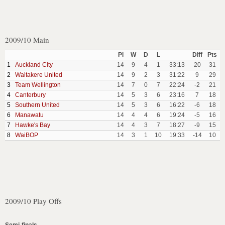
2009/10 Main
Pl
W
D
L
Diff
Pts
1
Auckland City
14
9
4
1
33:13
20
31
2
Waitakere United
14
9
2
3
31:22
9
29
3
Team Wellington
14
7
0
7
22:24
-2
21
4
Canterbury
14
5
3
6
23:16
7
18
5
Southern United
14
5
3
6
16:22
-6
18
6
Manawatu
14
4
4
6
19:24
-5
16
7
Hawke's Bay
14
4
3
7
18:27
-9
15
8
WaiBOP
14
3
1
10
19:33
-14
10
2009/10 Play Offs