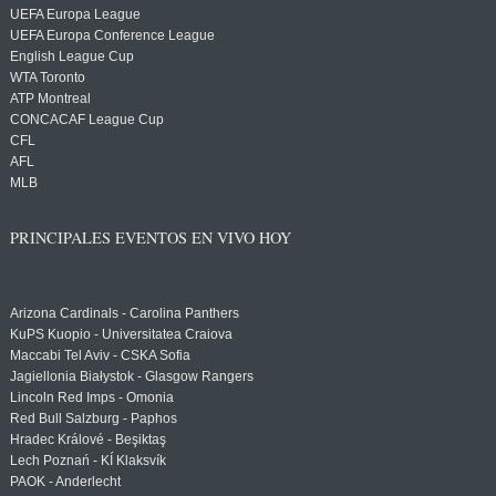
UEFA Europa League
UEFA Europa Conference League
English League Cup
WTA Toronto
ATP Montreal
CONCACAF League Cup
CFL
AFL
MLB
PRINCIPALES EVENTOS EN VIVO HOY
Arizona Cardinals - Carolina Panthers
KuPS Kuopio - Universitatea Craiova
Maccabi Tel Aviv - CSKA Sofia
Jagiellonia Białystok - Glasgow Rangers
Lincoln Red Imps - Omonia
Red Bull Salzburg - Paphos
Hradec Králové - Beşiktaş
Lech Poznań - KÍ Klaksvík
PAOK - Anderlecht