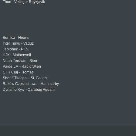
Thun - Vikingur Reykjavik
Benfica - Hearts
Inter Turku - Vaduz
Jablonec - RFS
HJK - Motherwell
Noah Yerevan - Sion
Paide LM - Rapid Wien
CFR Cluj - Tromsø
Sheriff Tiraspol - St. Gallen
Raków Częstochowa - Hammarby
Dynamo Kyiv - Qarabağ Agdam