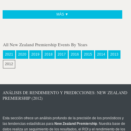
MÁS ▼
All New Zealand Premiership Events By Years
2021
2020
2019
2018
2017
2016
2015
2014
2013
2012
ANÁLISIS DE RENDIMIENTO Y PREDICCIONES: NEW ZEALAND
PREMIERSHIP (2012)
Esta sección ofrece un análisis profundo de la precisión de los pronósticos y
las tendencias estadísticas para
New Zealand Premiership
. Nuestra base de
datos realiza un seguimiento de los resultados, el ROI y el rendimiento de los