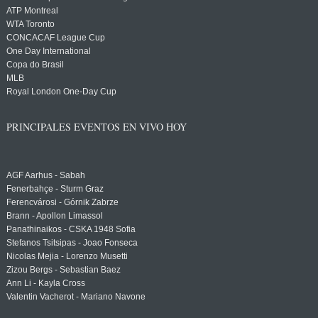
ATP Montreal
WTA Toronto
CONCACAF League Cup
One Day International
Copa do Brasil
MLB
Royal London One-Day Cup
PRINCIPALES EVENTOS EN VIVO HOY
AGF Aarhus - Sabah
Fenerbahçe - Sturm Graz
Ferencvárosi - Górnik Zabrze
Brann - Apollon Limassol
Panathinaikos - CSKA 1948 Sofia
Stefanos Tsitsipas - Joao Fonseca
Nicolas Mejia - Lorenzo Musetti
Zizou Bergs - Sebastian Baez
Ann Li - Kayla Cross
Valentin Vacherot - Mariano Navone