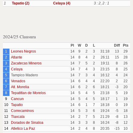
1
Tapatio (2)
Celaya (4)
3 : 2
,
2 : 1
2024/25 Clausura
Pl
W
D
L
Diff
Pts
1
Leones Negros
14
9
2
3
31:18
13
29
2
Atlante
14
8
4
2
26:11
15
28
3
Zacatecas Mineros
14
7
5
2
19:11
8
26
4
Celaya
14
7
4
3
23:15
8
25
5
Tampico Madero
14
7
3
4
16:12
4
24
6
Venados
14
6
4
4
22:20
2
22
7
Atl. Morelia
14
6
2
6
18:21
-3
20
8
Tepatitlan de Morelos
14
5
4
5
23:18
5
19
9
Cancun
14
5
4
5
18:17
1
19
10
Tapatio
14
6
1
7
18:18
0
19
11
Correcaminos
14
5
3
6
19:24
-5
18
12
Tlaxcala
14
2
7
5
21:29
-8
13
13
Dorados de Sinaloa
14
3
3
8
16:24
-8
12
14
Atletico La Paz
14
2
4
8
20:35
-15
10