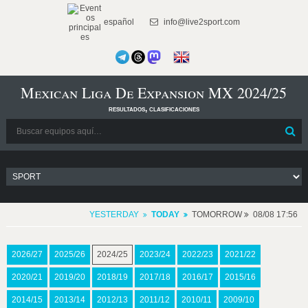
español
info@live2sport.com
Mexican Liga De Expansion MX 2024/25
resultados, clasificaciones
YESTERDAY
TODAY
TOMORROW
08/08 17:56
2026/27
2025/26
2024/25
2023/24
2022/23
2021/22
2020/21
2019/20
2018/19
2017/18
2016/17
2015/16
2014/15
2013/14
2012/13
2011/12
2010/11
2009/10