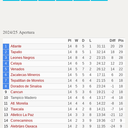
2024/25 Apertura
Pl
W
D
L
Diff
Pts
1
Atlante
14
8
5
1
31:11
20
29
2
Tapatio
14
8
5
1
32:14
18
29
3
Leones Negros
14
8
4
2
23:15
8
28
4
Celaya
14
6
5
3
24:12
12
23
5
Venados
14
5
7
2
26:12
14
22
6
Zacatecas Mineros
14
5
5
4
17:11
6
20
7
Tepatitlan de Morelos
14
4
6
4
21:15
6
18
8
Dorados de Sinaloa
14
5
3
6
23:24
-1
18
9
Cancun
14
5
3
6
19:21
-2
18
10
Tampico Madero
14
4
6
4
13:17
-4
18
11
Atl. Morelia
14
4
4
6
14:22
-8
16
12
Tlaxcala
14
4
2
8
14:21
-7
14
13
Atletico La Paz
14
3
3
8
13:34
-21
12
14
Correcaminos
14
2
3
9
19:36
-17
9
15
Alebrijes Oaxaca
14
2
3
9
11:35
-24
9