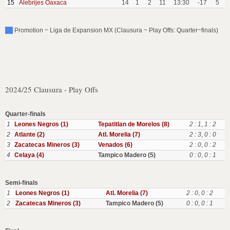
15
Alebrijes Oaxaca
14
1
2
11
13:30
-17
5
Promotion ~ Liga de Expansion MX (Clausura ~ Play Offs: Quarter~finals)
2024/25 Clausura - Play Offs
Quarter-finals
1
Leones Negros (1)
Tepatitlan de Morelos (8)
2 : 1
,
1 : 2
2
Atlante (2)
Atl. Morelia (7)
2 : 3
,
0 : 0
3
Zacatecas Mineros (3)
Venados (6)
2 : 0
,
0 : 2
4
Celaya (4)
Tampico Madero (5)
0 : 0
,
0 : 1
Semi-finals
1
Leones Negros (1)
Atl. Morelia (7)
2 : 0
,
0 : 2
2
Zacatecas Mineros (3)
Tampico Madero (5)
0 : 0
,
0 : 1