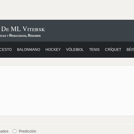
s De ML Vitebsk
ticas y Resultados, Resumen
CESTO
BALONMANO
HOCKEY
VÓLEIBOL
TENIS
CRÍQUET
BÉI
cados
Predicción