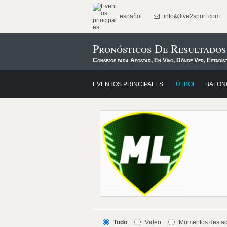
español
info@live2sport.com
Pronósticos De Resultado
Consejos para Apostar, En Vivo, Dónde Ver, Estadís
EVENTOS PRINCIPALES
FÚTBOL
BALON
Todo
Video
Momentos desta