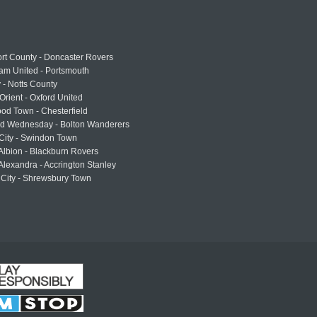
rt County - Doncaster Rovers
am United - Portsmouth
 - Notts County
Orient - Oxford United
od Town - Chesterfield
eld Wednesday - Bolton Wanderers
 City - Swindon Town
Albion - Blackburn Rovers
lexandra - Accrington Stanley
 City - Shrewsbury Town