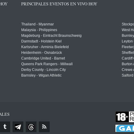
 HOY
PRINCIPALES EVENTOS EN VIVO HOY
Thailand - Myanmar
Stockpo
Malaysia - Philippines
West H
Magdeburg - Eintracht Braunschweig
Burnley
Darmstadt - Holstein Kiel
Leyton 
Karlsruher - Arminia Bielefeld
Fleetwo
Heidenheim - Osnabrück
Sheffi
Cambridge United - Barnet
Cardiff
Queens Park Rangers - Millwall
Burton 
Derby County - Lincoln City
Crewe A
Barnsley - Wigan Athletic
Salford
ALES