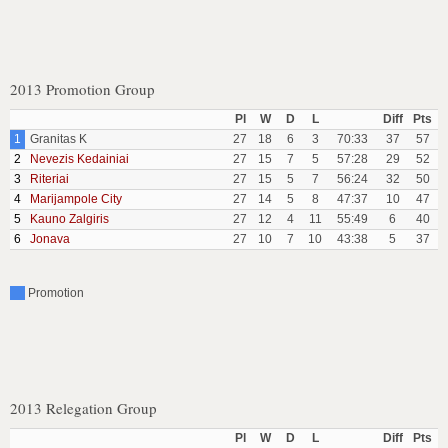
2013 Promotion Group
Pl
W
D
L
Diff
Pts
1
Granitas K
27
18
6
3
70:33
37
57
2
Nevezis Kedainiai
27
15
7
5
57:28
29
52
3
Riteriai
27
15
5
7
56:24
32
50
4
Marijampole City
27
14
5
8
47:37
10
47
5
Kauno Zalgiris
27
12
4
11
55:49
6
40
6
Jonava
27
10
7
10
43:38
5
37
Promotion
2013 Relegation Group
Pl
W
D
L
Diff
Pts