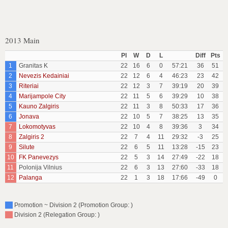
2013 Main
Pl
W
D
L
Diff
Pts
1
Granitas K
22
16
6
0
57:21
36
51
2
Nevezis Kedainiai
22
12
6
4
46:23
23
42
3
Riteriai
22
12
3
7
39:19
20
39
4
Marijampole City
22
11
5
6
39:29
10
38
5
Kauno Zalgiris
22
11
3
8
50:33
17
36
6
Jonava
22
10
5
7
38:25
13
35
7
Lokomotyvas
22
10
4
8
39:36
3
34
8
Zalgiris 2
22
7
4
11
29:32
-3
25
9
Silute
22
6
5
11
13:28
-15
23
10
FK Panevezys
22
5
3
14
27:49
-22
18
11
Polonija Vilnius
22
6
3
13
27:60
-33
18
12
Palanga
22
1
3
18
17:66
-49
0
Promotion ~ Division 2 (Promotion Group: )
Division 2 (Relegation Group: )