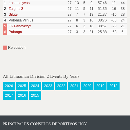
1
Lokomotyvas
27
13
5
9
57:46
11
44
2
Zalgiris 2
27
11
5
11
51:35
16
38
3
Silute
27
7
7
13
21:37
-16
28
4
Polonija Vilnius
27
8
3
16
38:76
-38
24
5
FK Panevezys
27
6
3
18
38:67
-29
21
6
Palanga
27
3
3
21
25:88
-63
6
Relegation
All Lithuanian Division 2 Events By Years
2026
2025
2024
2023
2022
2021
2020
2019
2018
2017
2016
2015
PRINCIPALES CONSEJOS DEPORTIVOS HOY