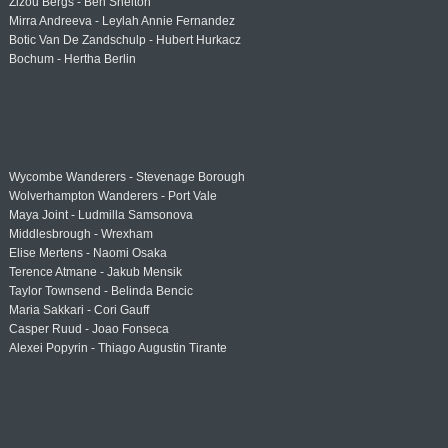
Zizou Bergs - Ben Shelton
Mirra Andreeva - Leylah Annie Fernandez
Botic Van De Zandschulp - Hubert Hurkacz
Bochum - Hertha Berlin
Wycombe Wanderers - Stevenage Borough
Wolverhampton Wanderers - Port Vale
Maya Joint - Ludmilla Samsonova
Middlesbrough - Wrexham
Elise Mertens - Naomi Osaka
Terence Atmane - Jakub Mensik
Taylor Townsend - Belinda Bencic
Maria Sakkari - Cori Gauff
Casper Ruud - Joao Fonseca
Alexei Popyrin - Thiago Augustin Tirante