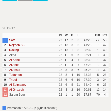
2012/13
Pl
W
D
L
Diff
Pts
1
Safa
22
17
2
3
47:20
27
53
2
Nejmeh SC
22
13
3
6
41:28
13
42
3
Racing
22
13
1
8
38:32
6
40
4
Akha
22
11
6
5
32:21
11
39
5
Al Sahel
22
11
4
7
38:30
8
37
6
Al Ahed
22
11
4
7
47:28
19
37
7
Al Ansar
22
8
8
6
35:24
11
32
8
Tadamon
22
8
4
10
33:38
-5
28
9
Tripoli
22
6
6
10
27:30
-3
24
10
Al Egtmaaey
22
6
5
11
34:40
-6
23
11
Al Ghazieh
22
4
2
16
50:61
-11
14
12
Salam Sour
22
1
1
20
17:87
-70
4
Promotion ~ AFC Cup (Qualification: )