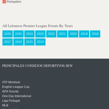
Relegation
All Lebanese Premier League Events By Years
2026
2025
2024
2023
2022
2021
2020
2019
2018
2017
2016
2015
2014
PRINCIPALES CONSEJOS DEPORTIVOS HOY
ATP Montreal
English League Cup
WTA Toronto
One Day International
Liga Portugal
MLB