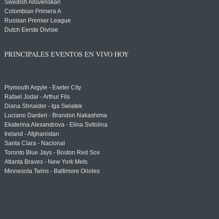
Swedish Allsvenskan
Colombian Primera A
Russian Premier League
Dutch Eerste Divisie
PRINCIPALES EVENTOS EN VIVO HOY
Plymouth Argyle - Exeter City
Rafael Jodar - Arthur Fils
Diana Shnaider - Iga Swiatek
Luciano Darderi - Brandon Nakashima
Ekaterina Alexandrova - Elina Svitolina
Ireland - Afghanistan
Santa Clara - Nacional
Toronto Blue Jays - Boston Red Sox
Atlanta Braves - New York Mets
Minnesota Twins - Baltimore Orioles