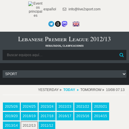
español
info@live2sport.com
Lebanese Premier League 2012/13
resultados, clasificaciones
YESTERDAY
TODAY
TOMORROW
10/08 07:13
2025/26
2024/25
2023/24
2022/23
2021/22
2020/21
2019/20
2018/19
2017/18
2016/17
2015/16
2014/15
2013/14
2012/13
2011/12