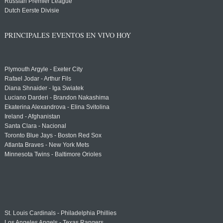
Russian Premier League
Dutch Eerste Divisie
PRINCIPALES EVENTOS EN VIVO HOY
Plymouth Argyle - Exeter City
Rafael Jodar - Arthur Fils
Diana Shnaider - Iga Swiatek
Luciano Darderi - Brandon Nakashima
Ekaterina Alexandrova - Elina Svitolina
Ireland - Afghanistan
Santa Clara - Nacional
Toronto Blue Jays - Boston Red Sox
Atlanta Braves - New York Mets
Minnesota Twins - Baltimore Orioles
St. Louis Cardinals - Philadelphia Phillies
Los Angeles Angels - Texas Rangers