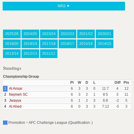
MÁS ▼
2025/26
2024/25
2023/24
2022/23
2021/22
2020/21
2019/20
2018/19
2017/18
2016/17
2015/16
2014/15
2013/14
2012/13
2011/12
Standings
Championship Group
Pl
W
D
L
Diff
Pts
1
Al Ansar
6
3
3
0
11:7
4
12
2
Nejmeh SC
6
3
2
1
8:5
3
11
3
Jwayya
6
1
2
3
6:8
-2
5
4
Al Ahed
6
0
3
3
7:12
-5
3
Promotion ~ AFC Challenge League (Qualification: )