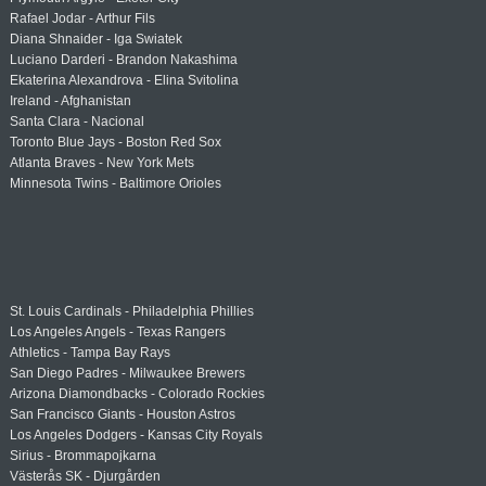
Rafael Jodar - Arthur Fils
Diana Shnaider - Iga Swiatek
Luciano Darderi - Brandon Nakashima
Ekaterina Alexandrova - Elina Svitolina
Ireland - Afghanistan
Santa Clara - Nacional
Toronto Blue Jays - Boston Red Sox
Atlanta Braves - New York Mets
Minnesota Twins - Baltimore Orioles
St. Louis Cardinals - Philadelphia Phillies
Los Angeles Angels - Texas Rangers
Athletics - Tampa Bay Rays
San Diego Padres - Milwaukee Brewers
Arizona Diamondbacks - Colorado Rockies
San Francisco Giants - Houston Astros
Los Angeles Dodgers - Kansas City Royals
Sirius - Brommapojkarna
Västerås SK - Djurgården