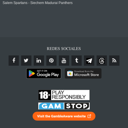
Salem Spartans - Siechem Madurai Panthers
REDES SOCIALES