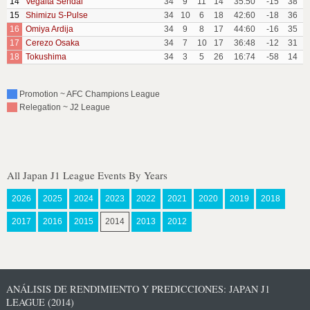
14
Vegalta Sendai
34
9
11
14
35:50
-15
38
15
Shimizu S-Pulse
34
10
6
18
42:60
-18
36
16
Omiya Ardija
34
9
8
17
44:60
-16
35
17
Cerezo Osaka
34
7
10
17
36:48
-12
31
18
Tokushima
34
3
5
26
16:74
-58
14
Promotion ~ AFC Champions League
Relegation ~ J2 League
All Japan J1 League Events By Years
2026
2025
2024
2023
2022
2021
2020
2019
2018
2017
2016
2015
2014
2013
2012
ANÁLISIS DE RENDIMIENTO Y PREDICCIONES: JAPAN J1
LEAGUE (2014)