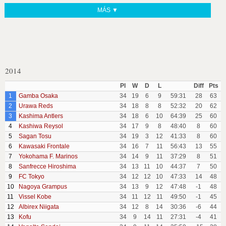
MÁS ▼
2014
Pl
W
D
L
Diff
Pts
1
Gamba Osaka
34
19
6
9
59:31
28
63
2
Urawa Reds
34
18
8
8
52:32
20
62
3
Kashima Antlers
34
18
6
10
64:39
25
60
4
Kashiwa Reysol
34
17
9
8
48:40
8
60
5
Sagan Tosu
34
19
3
12
41:33
8
60
6
Kawasaki Frontale
34
16
7
11
56:43
13
55
7
Yokohama F. Marinos
34
14
9
11
37:29
8
51
8
Sanfrecce Hiroshima
34
13
11
10
44:37
7
50
9
FC Tokyo
34
12
12
10
47:33
14
48
10
Nagoya Grampus
34
13
9
12
47:48
-1
48
11
Vissel Kobe
34
11
12
11
49:50
-1
45
12
Albirex Niigata
34
12
8
14
30:36
-6
44
13
Kofu
34
9
14
11
27:31
-4
41