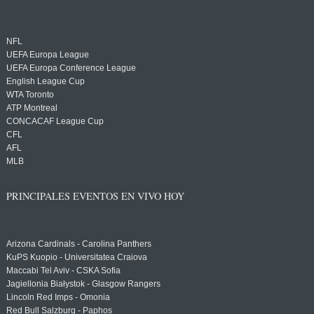
NFL
UEFA Europa League
UEFA Europa Conference League
English League Cup
WTA Toronto
ATP Montreal
CONCACAF League Cup
CFL
AFL
MLB
PRINCIPALES EVENTOS EN VIVO HOY
Arizona Cardinals - Carolina Panthers
KuPS Kuopio - Universitatea Craiova
Maccabi Tel Aviv - CSKA Sofia
Jagiellonia Białystok - Glasgow Rangers
Lincoln Red Imps - Omonia
Red Bull Salzburg - Paphos