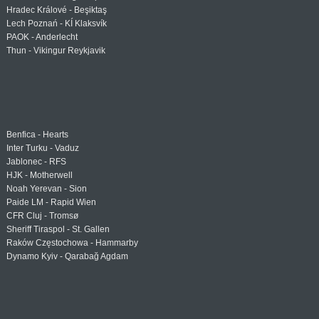
Hradec Králové - Beşiktaş
Lech Poznań - KÍ Klaksvík
PAOK - Anderlecht
Thun - Vikingur Reykjavik
Benfica - Hearts
Inter Turku - Vaduz
Jablonec - RFS
HJK - Motherwell
Noah Yerevan - Sion
Paide LM - Rapid Wien
CFR Cluj - Tromsø
Sheriff Tiraspol - St. Gallen
Raków Częstochowa - Hammarby
Dynamo Kyiv - Qarabağ Agdam