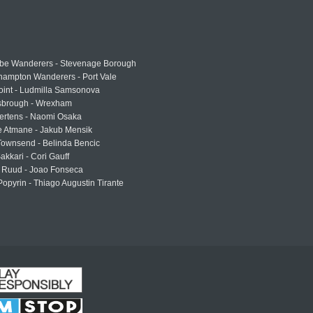
e Wanderers - Stevenage Borough
hampton Wanderers - Port Vale
oint - Ludmilla Samsonova
sbrough - Wrexham
ertens - Naomi Osaka
e Atmane - Jakub Mensik
Townsend - Belinda Bencic
akkari - Cori Gauff
 Ruud - Joao Fonseca
Popyrin - Thiago Augustin Tirante