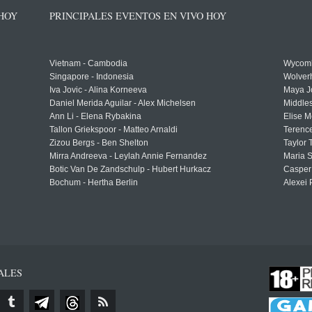
 HOY
PRINCIPALES EVENTOS EN VIVO HOY
Vietnam - Cambodia
Wycomb
Singapore - Indonesia
Wolver
Iva Jovic - Alina Korneeva
Maya J
Daniel Merida Aguilar - Alex Michelsen
Middle
Ann Li - Elena Rybakina
Elise M
Tallon Griekspoor - Matteo Arnaldi
Terenc
Zizou Bergs - Ben Shelton
Taylor 
Mirra Andreeva - Leylah Annie Fernandez
Maria S
Botic Van De Zandschulp - Hubert Hurkacz
Casper
Bochum - Hertha Berlin
Alexei 
ALES