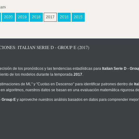
ears
2020
2019
2018
2017
2016
2015
ONES: ITALIAN SERIE D - GROUP E (2017)
ecisión de los pronósticos y las tendencias estadísticas para
Italian Serie D - Grou
imiento de los modelos durante la temporada
2017
.
timaciones de ML" y "Cuotas en Descenso" para identificar patrones dentro de
It
en algoritmos, nuestros datos se basan en una evaluación matemática rigurosa de 
 - Group E
y aproveche nuestros análisis basados en datos para comprender mejor l