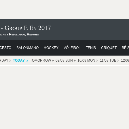
 - Group E En 2017
ticas y Resultados, Resumen
CESTO
BALONMANO
HOCKEY
VÓLEIBOL
TENIS
CRÍQUET
BÉI
RDAY
TODAY
TOMORROW
09/08 SUN
10/08 MON
11/08 TUE
12/