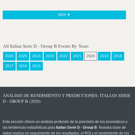
MÁS ▼
All Italian Serie D - Group B Events By Years
2026
2025
2024
2023
2022
2021
2020
2019
2018
2017
2016
2015
ANÁLISIS DE RENDIMIENTO Y PREDICCIONES: ITALIAN SERIE
D - GROUP B (2020)
Esta sección ofrece un análisis profundo de la precisión de los pronósticos y
las tendencias estadísticas para
Italian Serie D - Group B
. Nuestra base de
datos realiza un seguimiento de los resultados, el ROI y el rendimiento de los