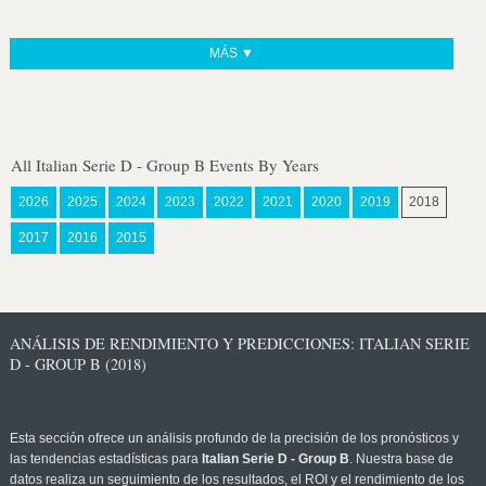
MÁS ▼
All Italian Serie D - Group B Events By Years
2026
2025
2024
2023
2022
2021
2020
2019
2018
2017
2016
2015
ANÁLISIS DE RENDIMIENTO Y PREDICCIONES: ITALIAN SERIE
D - GROUP B (2018)
Esta sección ofrece un análisis profundo de la precisión de los pronósticos y
las tendencias estadísticas para
Italian Serie D - Group B
. Nuestra base de
datos realiza un seguimiento de los resultados, el ROI y el rendimiento de los