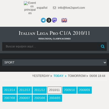
español
info@live2sport.com
Italian Lega Pro C1/A 2010/11
resultados, clasificaciones
YESTERDAY
TODAY
TOMORROW
06/08 18:44
2013/14
2012/13
2011/12
2010/11
2009/10
2008/09
2007/08
2006/07
2005/06
2004/05