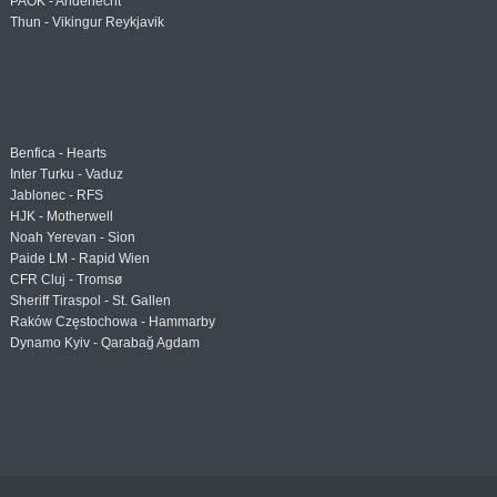
PAOK - Anderlecht
Thun - Vikingur Reykjavik
Benfica - Hearts
Inter Turku - Vaduz
Jablonec - RFS
HJK - Motherwell
Noah Yerevan - Sion
Paide LM - Rapid Wien
CFR Cluj - Tromsø
Sheriff Tiraspol - St. Gallen
Raków Częstochowa - Hammarby
Dynamo Kyiv - Qarabağ Agdam