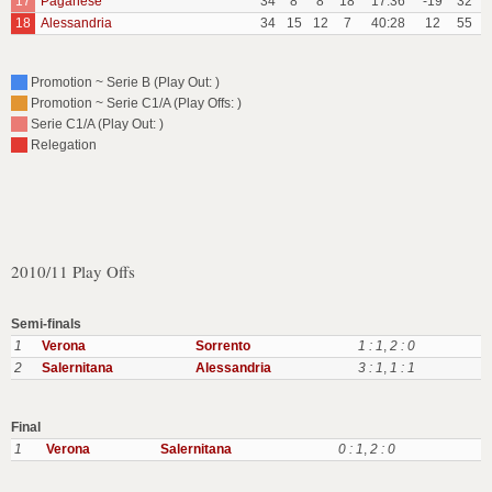
17
Paganese
34
8
8
18
17:36
-19
32
18
Alessandria
34
15
12
7
40:28
12
55
Promotion ~ Serie B (Play Out: )
Promotion ~ Serie C1/A (Play Offs: )
Serie C1/A (Play Out: )
Relegation
2010/11 Play Offs
Semi-finals
1
Verona
Sorrento
1 : 1
,
2 : 0
2
Salernitana
Alessandria
3 : 1
,
1 : 1
Final
1
Verona
Salernitana
0 : 1
,
2 : 0