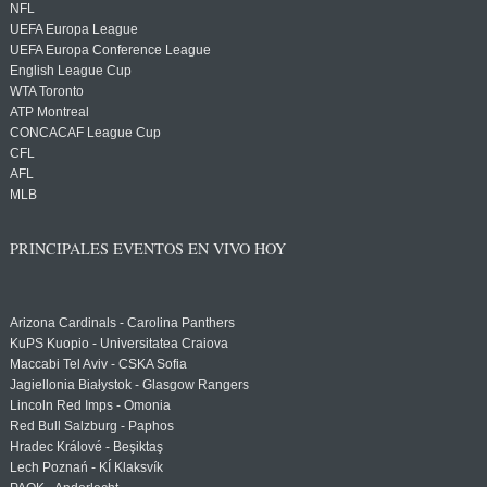
NFL
UEFA Europa League
UEFA Europa Conference League
English League Cup
WTA Toronto
ATP Montreal
CONCACAF League Cup
CFL
AFL
MLB
PRINCIPALES EVENTOS EN VIVO HOY
Arizona Cardinals - Carolina Panthers
KuPS Kuopio - Universitatea Craiova
Maccabi Tel Aviv - CSKA Sofia
Jagiellonia Białystok - Glasgow Rangers
Lincoln Red Imps - Omonia
Red Bull Salzburg - Paphos
Hradec Králové - Beşiktaş
Lech Poznań - KÍ Klaksvík