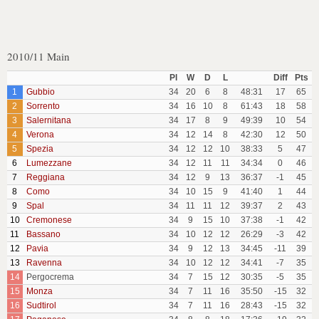
2010/11 Main
Pl
W
D
L
Diff
Pts
1
Gubbio
34
20
6
8
48:31
17
65
2
Sorrento
34
16
10
8
61:43
18
58
3
Salernitana
34
17
8
9
49:39
10
54
4
Verona
34
12
14
8
42:30
12
50
5
Spezia
34
12
12
10
38:33
5
47
6
Lumezzane
34
12
11
11
34:34
0
46
7
Reggiana
34
12
9
13
36:37
-1
45
8
Como
34
10
15
9
41:40
1
44
9
Spal
34
11
11
12
39:37
2
43
10
Cremonese
34
9
15
10
37:38
-1
42
11
Bassano
34
10
12
12
26:29
-3
42
12
Pavia
34
9
12
13
34:45
-11
39
13
Ravenna
34
10
12
12
34:41
-7
35
14
Pergocrema
34
7
15
12
30:35
-5
35
15
Monza
34
7
11
16
35:50
-15
32
16
Sudtirol
34
7
11
16
28:43
-15
32