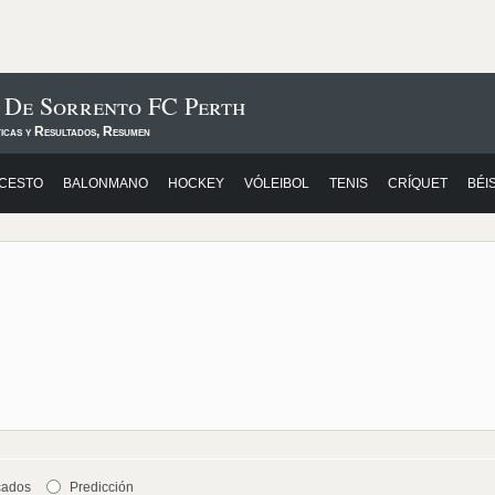
 De Sorrento FC Perth
ticas y Resultados, Resumen
CESTO
BALONMANO
HOCKEY
VÓLEIBOL
TENIS
CRÍQUET
BÉI
cados
Predicción