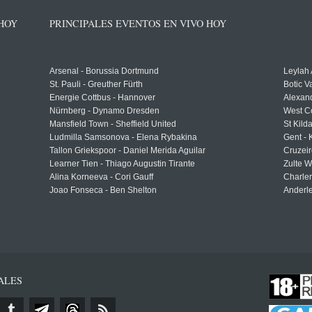
 HOY
PRINCIPALES EVENTOS EN VIVO HOY
Arsenal - Borussia Dortmund
Leylah
St. Pauli - Greuther Fürth
Botic V
Energie Cottbus - Hannover
Alexand
Nürnberg - Dynamo Dresden
West C
Mansfield Town - Sheffield United
St Kild
Ludmilla Samsonova - Elena Rybakina
Gent -
Tallon Griekspoor - Daniel Merida Aguilar
Cruzeir
Learner Tien - Thiago Augustin Tirante
Zulte 
Alina Korneeva - Cori Gauff
Charle
Joao Fonseca - Ben Shelton
Anderle
ALES