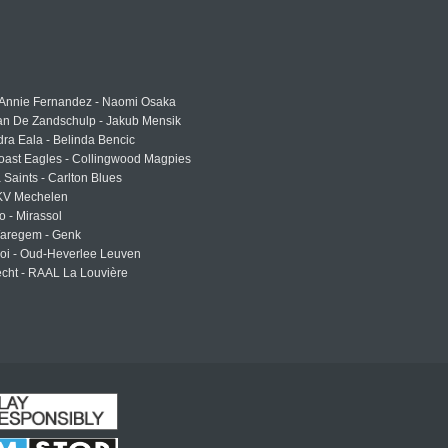
 Annie Fernandez - Naomi Osaka
an De Zandschulp - Jakub Mensik
ra Eala - Belinda Bencic
oast Eagles - Collingwood Magpies
a Saints - Carlton Blues
 KV Mechelen
o - Mirassol
Waregem - Genk
roi - Oud-Heverlee Leuven
cht - RAAL La Louvière