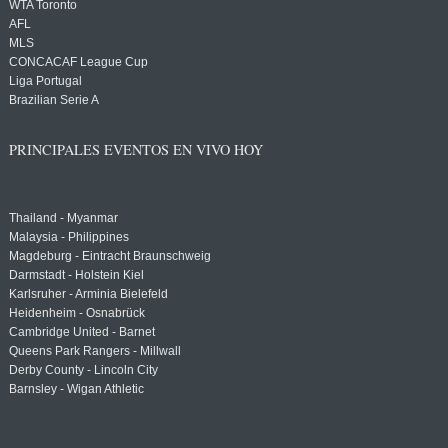
WTA Toronto
AFL
MLS
CONCACAF League Cup
Liga Portugal
Brazilian Serie A
PRINCIPALES EVENTOS EN VIVO HOY
Thailand - Myanmar
Malaysia - Philippines
Magdeburg - Eintracht Braunschweig
Darmstadt - Holstein Kiel
Karlsruher - Arminia Bielefeld
Heidenheim - Osnabrück
Cambridge United - Barnet
Queens Park Rangers - Millwall
Derby County - Lincoln City
Barnsley - Wigan Athletic