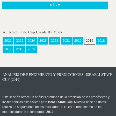
MÁS ▼
All Israeli State Cup Events By Years
2026
2025
2024
2023
2022
2021
2020
2019
2018
2017
2016
2015
ANÁLISIS DE RENDIMIENTO Y PREDICCIONES: ISRAELI STATE
CUP (2019)
Esta sección ofrece un análisis profundo de la precisión de los pronósticos y
las tendencias estadísticas para
Israeli State Cup
. Nuestra base de datos
realiza un seguimiento de los resultados, el ROI y el rendimiento de los
modelos durante la temporada
2019
.