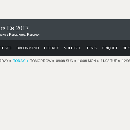
up En 2017
ticas y Resultados, Resumen
CESTO
BALONMANO
HOCKEY
VÓLEIBOL
TENIS
CRÍQUET
BÉI
RDAY
TODAY
TOMORROW
09/08 SUN
10/08 MON
11/08 TUE
12/