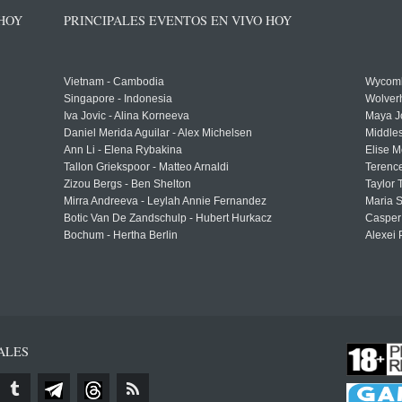
 HOY
PRINCIPALES EVENTOS EN VIVO HOY
Vietnam - Cambodia
Wycomb
Singapore - Indonesia
Wolver
Iva Jovic - Alina Korneeva
Maya J
Daniel Merida Aguilar - Alex Michelsen
Middle
Ann Li - Elena Rybakina
Elise M
Tallon Griekspoor - Matteo Arnaldi
Terenc
Zizou Bergs - Ben Shelton
Taylor 
Mirra Andreeva - Leylah Annie Fernandez
Maria S
Botic Van De Zandschulp - Hubert Hurkacz
Casper
Bochum - Hertha Berlin
Alexei 
ALES