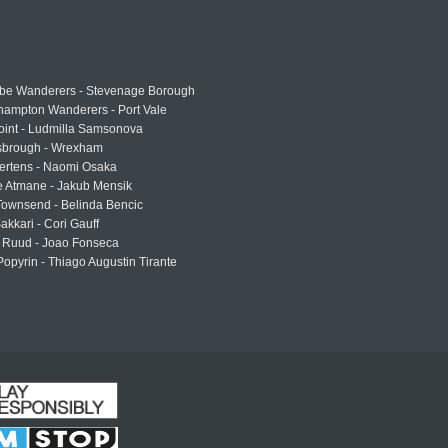
e Wanderers - Stevenage Borough
hampton Wanderers - Port Vale
oint - Ludmilla Samsonova
sbrough - Wrexham
ertens - Naomi Osaka
e Atmane - Jakub Mensik
Townsend - Belinda Bencic
akkari - Cori Gauff
 Ruud - Joao Fonseca
Popyrin - Thiago Augustin Tirante