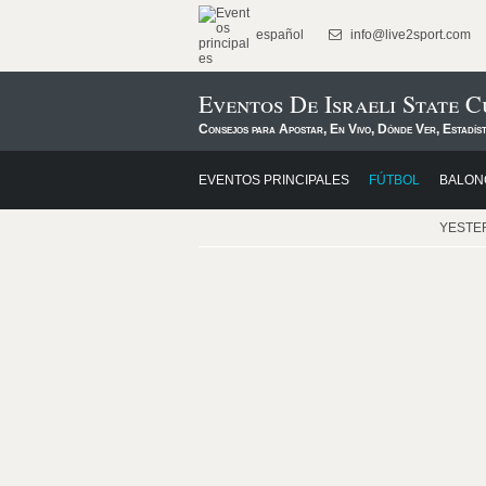
español
info@live2sport.com
Eventos De Israeli State C
Consejos para Apostar, En Vivo, Dónde Ver, Estadís
EVENTOS PRINCIPALES
FÚTBOL
BALON
YESTE