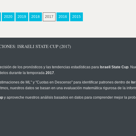
2020
2019
2018
2017
2016
2015
IONES: ISRAELI STATE CUP (2017)
ecisión de los pronósticos y las tendencias estadísticas para
Israeli State Cup
. Nu
modelos durante la temporada
2017
.
timaciones de ML" y "Cuotas en Descenso" para identificar patrones dentro de
Is
tmos, nuestros datos se basan en una evaluación matemática rigurosa de la infor
up
y aproveche nuestros análisis basados en datos para comprender mejor la probab