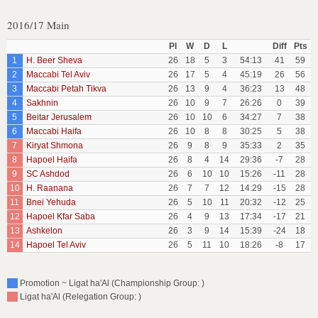
2016/17 Main
Pl
W
D
L
Diff
Pts
1
H. Beer Sheva
26
18
5
3
54:13
41
59
2
Maccabi Tel Aviv
26
17
5
4
45:19
26
56
3
Maccabi Petah Tikva
26
13
9
4
36:23
13
48
4
Sakhnin
26
10
9
7
26:26
0
39
5
Beitar Jerusalem
26
10
10
6
34:27
7
38
6
Maccabi Haifa
26
10
8
8
30:25
5
38
7
Kiryat Shmona
26
9
8
9
35:33
2
35
8
Hapoel Haifa
26
8
4
14
29:36
-7
28
9
SC Ashdod
26
6
10
10
15:26
-11
28
10
H. Raanana
26
7
7
12
14:29
-15
28
11
Bnei Yehuda
26
5
10
11
20:32
-12
25
12
Hapoel Kfar Saba
26
4
9
13
17:34
-17
21
13
Ashkelon
26
3
9
14
15:39
-24
18
14
Hapoel Tel Aviv
26
5
11
10
18:26
-8
17
Promotion ~ Ligat ha'Al (Championship Group: )
Ligat ha'Al (Relegation Group: )