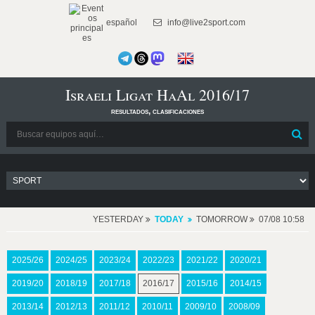
español
info@live2sport.com
Israeli Ligat HaAl 2016/17
resultados, clasificaciones
YESTERDAY
TODAY
TOMORROW
07/08 10:58
2025/26
2024/25
2023/24
2022/23
2021/22
2020/21
2019/20
2018/19
2017/18
2016/17
2015/16
2014/15
2013/14
2012/13
2011/12
2010/11
2009/10
2008/09