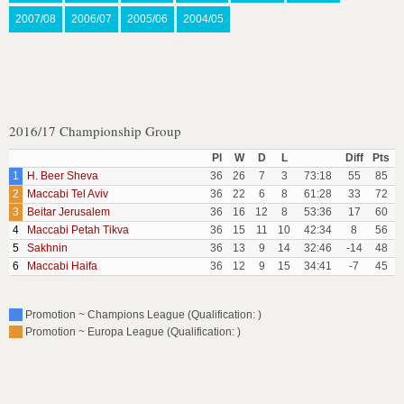
2007/08
2006/07
2005/06
2004/05
2016/17 Championship Group
Pl
W
D
L
Diff
Pts
1
H. Beer Sheva
36
26
7
3
73:18
55
85
2
Maccabi Tel Aviv
36
22
6
8
61:28
33
72
3
Beitar Jerusalem
36
16
12
8
53:36
17
60
4
Maccabi Petah Tikva
36
15
11
10
42:34
8
56
5
Sakhnin
36
13
9
14
32:46
-14
48
6
Maccabi Haifa
36
12
9
15
34:41
-7
45
Promotion ~ Champions League (Qualification: )
Promotion ~ Europa League (Qualification: )