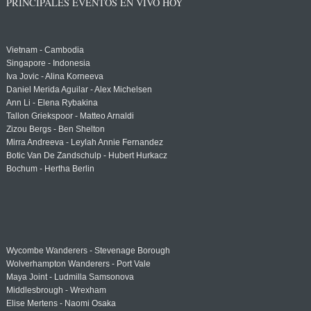
PRINCIPALES EVENTOS EN VIVO HOY
Vietnam - Cambodia
Singapore - Indonesia
Iva Jovic - Alina Korneeva
Daniel Merida Aguilar - Alex Michelsen
Ann Li - Elena Rybakina
Tallon Griekspoor - Matteo Arnaldi
Zizou Bergs - Ben Shelton
Mirra Andreeva - Leylah Annie Fernandez
Botic Van De Zandschulp - Hubert Hurkacz
Bochum - Hertha Berlin
Wycombe Wanderers - Stevenage Borough
Wolverhampton Wanderers - Port Vale
Maya Joint - Ludmilla Samsonova
Middlesbrough - Wrexham
Elise Mertens - Naomi Osaka