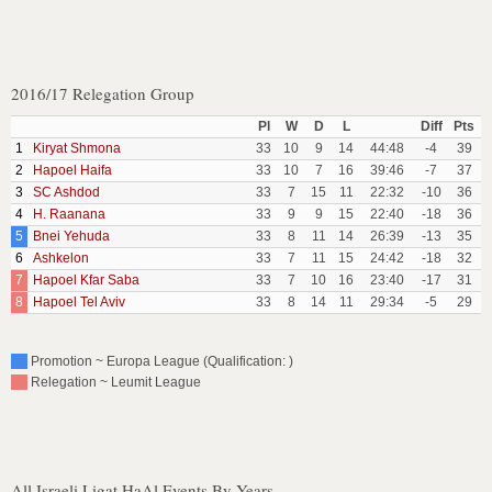
2016/17 Relegation Group
Pl
W
D
L
Diff
Pts
1
Kiryat Shmona
33
10
9
14
44:48
-4
39
2
Hapoel Haifa
33
10
7
16
39:46
-7
37
3
SC Ashdod
33
7
15
11
22:32
-10
36
4
H. Raanana
33
9
9
15
22:40
-18
36
5
Bnei Yehuda
33
8
11
14
26:39
-13
35
6
Ashkelon
33
7
11
15
24:42
-18
32
7
Hapoel Kfar Saba
33
7
10
16
23:40
-17
31
8
Hapoel Tel Aviv
33
8
14
11
29:34
-5
29
Promotion ~ Europa League (Qualification: )
Relegation ~ Leumit League
All Israeli Ligat HaAl Events By Years