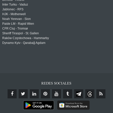
Inter Turku - Vaduz
Jablonec - RFS
HJK - Motherwell
Noah Yerevan - Sion
Paide LM - Rapid Wien
CFR Cluj - Tromsø
Sheriff Tiraspol - St. Gallen
Raków Częstochowa - Hammarby
Dynamo Kyiv - Qarabağ Agdam
REDES SOCIALES