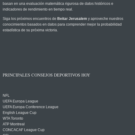
basan en una evaluación matemática rigurosa de datos históricos e
indicadores de rendimiento en tiempo real.
Siga los próximos encuentros de
Beitar Jerusalem
y aproveche nuestros
conocimientos basados en datos para comprender mejor la probabilidad
estadística de su próxima victoria.
PRINCIPALES CONSEJOS DEPORTIVOS HOY
NFL
UEFA Europa League
UEFA Europa Conference League
English League Cup
WTA Toronto
ATP Montreal
CONCACAF League Cup