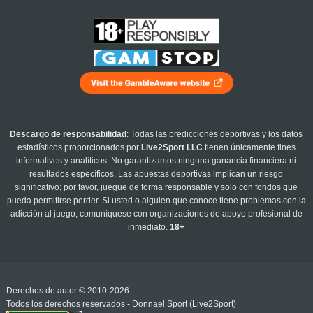
Descargo de responsabilidad
: Todas las predicciones deportivas y los datos
estadísticos proporcionados por
Live2Sport LLC
tienen únicamente fines
informativos y analíticos. No garantizamos ninguna ganancia financiera ni
resultados específicos. Las apuestas deportivas implican un riesgo
significativo; por favor, juegue de forma responsable y solo con fondos que
pueda permitirse perder. Si usted o alguien que conoce tiene problemas con la
adicción al juego, comuníquese con organizaciones de apoyo profesional de
inmediato.
18+
Derechos de autor © 2010-2026
Todos los derechos reservados - Donnael Sport (Live2Sport)