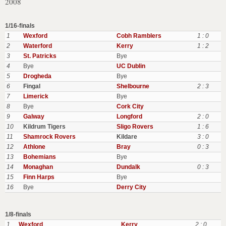
2008
1/16-finals
1
Wexford
Cobh Ramblers
1 : 0
2
Waterford
Kerry
1 : 2
3
St. Patricks
Bye
4
Bye
UC Dublin
5
Drogheda
Bye
6
Fingal
Shelbourne
2 : 3
7
Limerick
Bye
8
Bye
Cork City
9
Galway
Longford
2 : 0
10
Kildrum Tigers
Sligo Rovers
1 : 6
11
Shamrock Rovers
Kildare
3 : 0
12
Athlone
Bray
0 : 3
13
Bohemians
Bye
14
Monaghan
Dundalk
0 : 3
15
Finn Harps
Bye
16
Bye
Derry City
1/8-finals
1
Wexford
Kerry
2 : 0