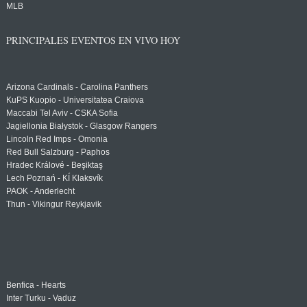
MLB
PRINCIPALES EVENTOS EN VIVO HOY
Arizona Cardinals - Carolina Panthers
KuPS Kuopio - Universitatea Craiova
Maccabi Tel Aviv - CSKA Sofia
Jagiellonia Białystok - Glasgow Rangers
Lincoln Red Imps - Omonia
Red Bull Salzburg - Paphos
Hradec Králové - Beşiktaş
Lech Poznań - KÍ Klaksvík
PAOK - Anderlecht
Thun - Vikingur Reykjavik
Benfica - Hearts
Inter Turku - Vaduz