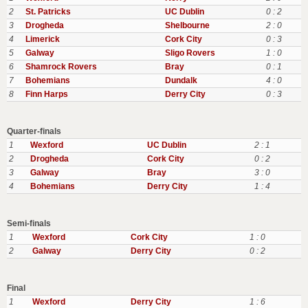
2
St. Patricks
UC Dublin
0 : 2
3
Drogheda
Shelbourne
2 : 0
4
Limerick
Cork City
0 : 3
5
Galway
Sligo Rovers
1 : 0
6
Shamrock Rovers
Bray
0 : 1
7
Bohemians
Dundalk
4 : 0
8
Finn Harps
Derry City
0 : 3
Quarter-finals
1
Wexford
UC Dublin
2 : 1
2
Drogheda
Cork City
0 : 2
3
Galway
Bray
3 : 0
4
Bohemians
Derry City
1 : 4
Semi-finals
1
Wexford
Cork City
1 : 0
2
Galway
Derry City
0 : 2
Final
1
Wexford
Derry City
1 : 6