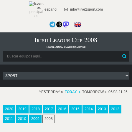
español
info@live2sport.com
Irish League Cup 2008
resultados, clasificaciones
YESTERDAY
TODAY
TOMORROW
06/08 21:25
2020
2019
2018
2017
2016
2015
2014
2013
2012
2011
2010
2009
2008