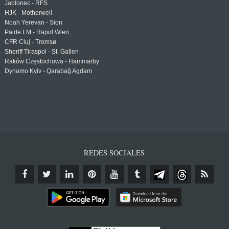
Jablonec - RFS
HJK - Motherwell
Noah Yerevan - Sion
Paide LM - Rapid Wien
CFR Cluj - Tromsø
Sheriff Tiraspol - St. Gallen
Raków Częstochowa - Hammarby
Dynamo Kyiv - Qarabağ Agdam
REDES SOCIALES