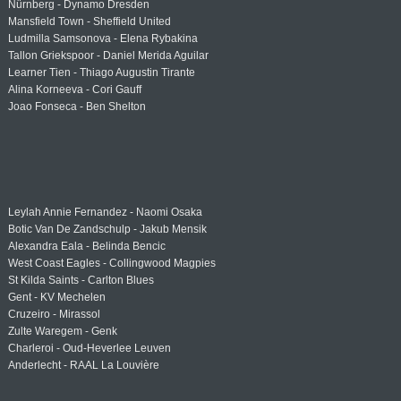
Nürnberg - Dynamo Dresden
Mansfield Town - Sheffield United
Ludmilla Samsonova - Elena Rybakina
Tallon Griekspoor - Daniel Merida Aguilar
Learner Tien - Thiago Augustin Tirante
Alina Korneeva - Cori Gauff
Joao Fonseca - Ben Shelton
Leylah Annie Fernandez - Naomi Osaka
Botic Van De Zandschulp - Jakub Mensik
Alexandra Eala - Belinda Bencic
West Coast Eagles - Collingwood Magpies
St Kilda Saints - Carlton Blues
Gent - KV Mechelen
Cruzeiro - Mirassol
Zulte Waregem - Genk
Charleroi - Oud-Heverlee Leuven
Anderlecht - RAAL La Louvière