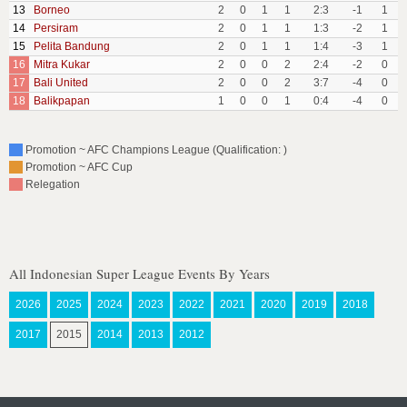
13
Borneo
2
0
1
1
2:3
-1
1
14
Persiram
2
0
1
1
1:3
-2
1
15
Pelita Bandung
2
0
1
1
1:4
-3
1
16
Mitra Kukar
2
0
0
2
2:4
-2
0
17
Bali United
2
0
0
2
3:7
-4
0
18
Balikpapan
1
0
0
1
0:4
-4
0
Promotion ~ AFC Champions League (Qualification: )
Promotion ~ AFC Cup
Relegation
All Indonesian Super League Events By Years
2026
2025
2024
2023
2022
2021
2020
2019
2018
2017
2015
2014
2013
2012