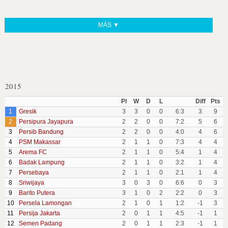
MÁS ▼
2015
Pl
W
D
L
Diff
Pts
1
Gresik
3
3
0
0
6:3
3
9
2
Persipura Jayapura
2
2
0
0
7:2
5
6
3
Persib Bandung
2
2
0
0
4:0
4
6
4
PSM Makassar
2
1
1
0
7:3
4
4
5
Arema FC
2
1
1
0
5:4
1
4
6
Badak Lampung
2
1
1
0
3:2
1
4
7
Persebaya
2
1
1
0
2:1
1
4
8
Sriwijaya
3
0
3
0
6:6
0
3
9
Barito Putera
3
1
0
2
2:2
0
3
10
Persela Lamongan
2
1
0
1
1:2
-1
3
11
Persija Jakarta
2
0
1
1
4:5
-1
1
12
Semen Padang
2
0
1
1
2:3
-1
1