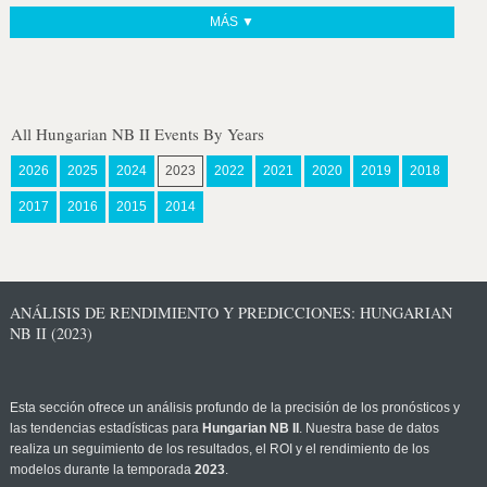
MÁS ▼
All Hungarian NB II Events By Years
2026
2025
2024
2023
2022
2021
2020
2019
2018
2017
2016
2015
2014
ANÁLISIS DE RENDIMIENTO Y PREDICCIONES: HUNGARIAN
NB II (2023)
Esta sección ofrece un análisis profundo de la precisión de los pronósticos y
las tendencias estadísticas para
Hungarian NB II
. Nuestra base de datos
realiza un seguimiento de los resultados, el ROI y el rendimiento de los
modelos durante la temporada
2023
.