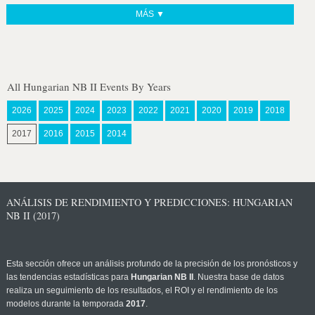
MÁS ▼
All Hungarian NB II Events By Years
2026
2025
2024
2023
2022
2021
2020
2019
2018
2017
2016
2015
2014
ANÁLISIS DE RENDIMIENTO Y PREDICCIONES: HUNGARIAN
NB II (2017)
Esta sección ofrece un análisis profundo de la precisión de los pronósticos y
las tendencias estadísticas para
Hungarian NB II
. Nuestra base de datos
realiza un seguimiento de los resultados, el ROI y el rendimiento de los
modelos durante la temporada
2017
.