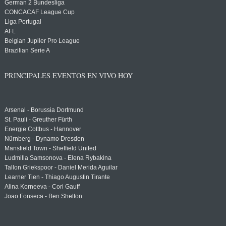
German 2 Bundesliga
CONCACAF League Cup
Liga Portugal
AFL
Belgian Jupiler Pro League
Brazilian Serie A
PRINCIPALES EVENTOS EN VIVO HOY
Arsenal - Borussia Dortmund
St. Pauli - Greuther Fürth
Energie Cottbus - Hannover
Nürnberg - Dynamo Dresden
Mansfield Town - Sheffield United
Ludmilla Samsonova - Elena Rybakina
Tallon Griekspoor - Daniel Merida Aguilar
Learner Tien - Thiago Augustin Tirante
Alina Korneeva - Cori Gauff
Joao Fonseca - Ben Shelton