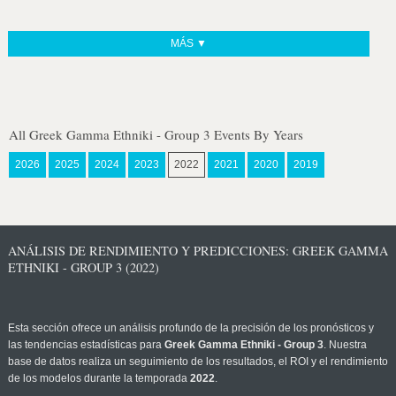
MÁS ▼
All Greek Gamma Ethniki - Group 3 Events By Years
2026
2025
2024
2023
2022
2021
2020
2019
ANÁLISIS DE RENDIMIENTO Y PREDICCIONES: GREEK GAMMA
ETHNIKI - GROUP 3 (2022)
Esta sección ofrece un análisis profundo de la precisión de los pronósticos y
las tendencias estadísticas para
Greek Gamma Ethniki - Group 3
. Nuestra
base de datos realiza un seguimiento de los resultados, el ROI y el rendimiento
de los modelos durante la temporada
2022
.