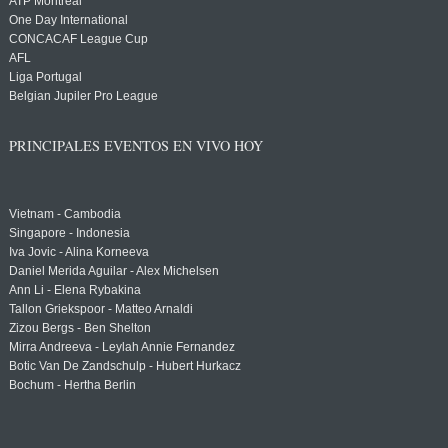
ATP Montreal
One Day International
CONCACAF League Cup
AFL
Liga Portugal
Belgian Jupiler Pro League
PRINCIPALES EVENTOS EN VIVO HOY
Vietnam - Cambodia
Singapore - Indonesia
Iva Jovic - Alina Korneeva
Daniel Merida Aguilar - Alex Michelsen
Ann Li - Elena Rybakina
Tallon Griekspoor - Matteo Arnaldi
Zizou Bergs - Ben Shelton
Mirra Andreeva - Leylah Annie Fernandez
Botic Van De Zandschulp - Hubert Hurkacz
Bochum - Hertha Berlin