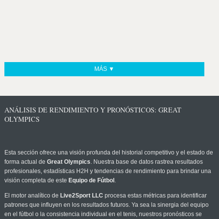
MÁS ▼
ANÁLISIS DE RENDIMIENTO Y PRONÓSTICOS: GREAT
OLYMPICS
Esta sección ofrece una visión profunda del historial competitivo y el estado de
forma actual de
Great Olympics
. Nuestra base de datos rastrea resultados
profesionales, estadísticas H2H y tendencias de rendimiento para brindar una
visión completa de este
Equipo de Fútbol
.
El motor analítico de
Live2Sport LLC
procesa estas métricas para identificar
patrones que influyen en los resultados futuros. Ya sea la sinergia del equipo
en el fútbol o la consistencia individual en el tenis, nuestros pronósticos se