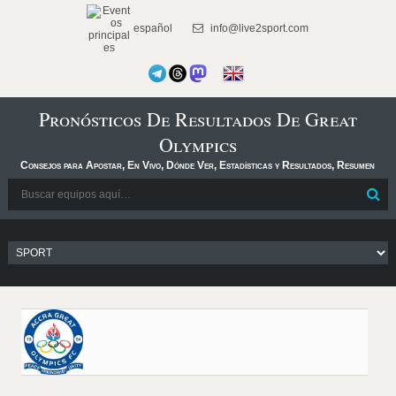
español
info@live2sport.com
Pronósticos De Resultados De Great
Olympics
Consejos para Apostar, En Vivo, Dónde Ver, Estadísticas y Resultados, Resumen