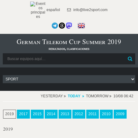
español
info@live2sport.com
German Telekom Cup Summer 2019
resultados, clasificaciones
YESTERDAY
TODAY
TOMORROW
10/08 06:42
2019
2017
2015
2014
2013
2012
2011
2010
2009
2019