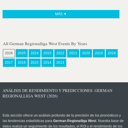
MÁS ▼
All German Regionalliga West Events By Years
2026
2025
2024
2023
2022
2021
2020
2019
2018
2017
2016
2015
2014
2013
ANÁLISIS DE RENDIMIENTO Y PREDICCIONES: GERMAN
REGIONALLIGA WEST (2026)
Esta sección ofrece un análisis profundo de la precisión de los pronósticos y
las tendencias estadísticas para
German Regionalliga West
. Nuestra base de
datos realiza un seguimiento de los resultados, el ROI y el rendimiento de los