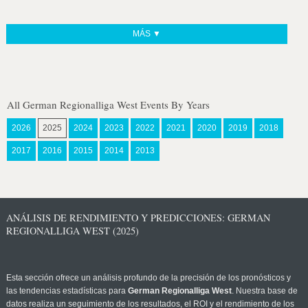
MÁS ▼
All German Regionalliga West Events By Years
2026
2025
2024
2023
2022
2021
2020
2019
2018
2017
2016
2015
2014
2013
ANÁLISIS DE RENDIMIENTO Y PREDICCIONES: GERMAN
REGIONALLIGA WEST (2025)
Esta sección ofrece un análisis profundo de la precisión de los pronósticos y
las tendencias estadísticas para
German Regionalliga West
. Nuestra base de
datos realiza un seguimiento de los resultados, el ROI y el rendimiento de los