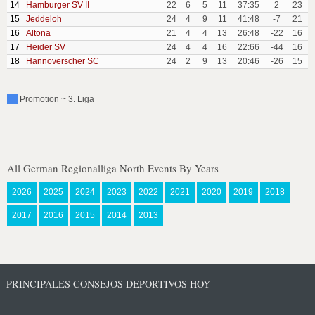
14
Hamburger SV II
22
6
5
11
37:35
2
23
15
Jeddeloh
24
4
9
11
41:48
-7
21
16
Altona
21
4
4
13
26:48
-22
16
17
Heider SV
24
4
4
16
22:66
-44
16
18
Hannoverscher SC
24
2
9
13
20:46
-26
15
Promotion ~ 3. Liga
All German Regionalliga North Events By Years
2026
2025
2024
2023
2022
2021
2020
2019
2018
2017
2016
2015
2014
2013
PRINCIPALES CONSEJOS DEPORTIVOS HOY