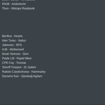
PAOK - Anderlecht
Thun - Vikingur Reykjavik
Benfica - Hearts
Inter Turku - Vaduz
Jablonec - RFS
HJK - Motherwell
Noah Yerevan - Sion
Paide LM - Rapid Wien
CFR Cluj - Tromsø
Sheriff Tiraspol - St. Gallen
Raków Częstochowa - Hammarby
Dynamo Kyiv - Qarabağ Agdam