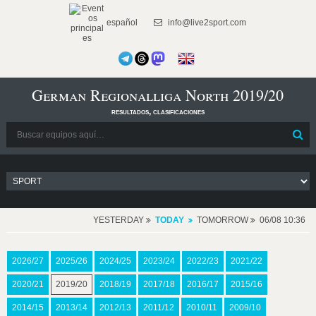
español
info@live2sport.com
German Regionalliga North 2019/20
resultados, clasificaciones
YESTERDAY
TODAY
TOMORROW
06/08 10:36
2026/27
2025/26
2024/25
2023/24
2022/23
2021/22
2020/21
2019/20
2018/19
2017/18
2016/17
2015/16
2014/15
2013/14
2012/13
2011/12
2010/11
2009/10