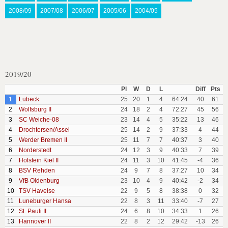
2008/09
2007/08
2006/07
2005/06
2004/05
2019/20
Pl
W
D
L
Diff
Pts
1
Lubeck
25
20
1
4
64:24
40
61
2
Wolfsburg II
24
18
2
4
72:27
45
56
3
SC Weiche-08
23
14
4
5
35:22
13
46
4
Drochtersen/Assel
25
14
2
9
37:33
4
44
5
Werder Bremen II
25
11
7
7
40:37
3
40
6
Norderstedt
24
12
3
9
40:33
7
39
7
Holstein Kiel II
24
11
3
10
41:45
-4
36
8
BSV Rehden
24
9
7
8
37:27
10
34
9
VfB Oldenburg
23
10
4
9
40:42
-2
34
10
TSV Havelse
22
9
5
8
38:38
0
32
11
Luneburger Hansa
22
8
3
11
33:40
-7
27
12
St. Pauli II
24
6
8
10
34:33
1
26
13
Hannover II
22
8
2
12
29:42
-13
26