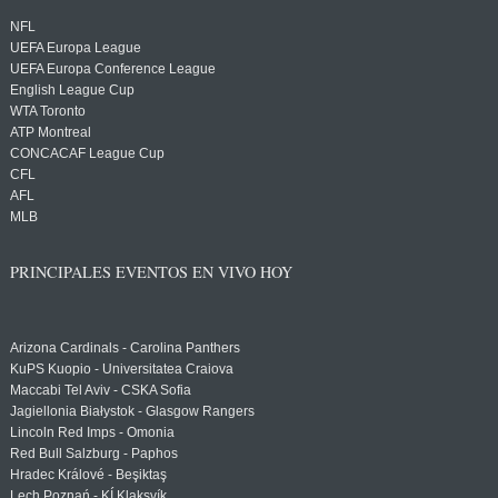
NFL
UEFA Europa League
UEFA Europa Conference League
English League Cup
WTA Toronto
ATP Montreal
CONCACAF League Cup
CFL
AFL
MLB
PRINCIPALES EVENTOS EN VIVO HOY
Arizona Cardinals - Carolina Panthers
KuPS Kuopio - Universitatea Craiova
Maccabi Tel Aviv - CSKA Sofia
Jagiellonia Białystok - Glasgow Rangers
Lincoln Red Imps - Omonia
Red Bull Salzburg - Paphos
Hradec Králové - Beşiktaş
Lech Poznań - KÍ Klaksvík