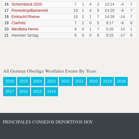
16
Schermbeck 2020
7
1
4
2
10:14
-4
7
17
Finnentrop/Bamenohl
10
1
4
5
14:20
-6
7
18
Eintracht Rheine
10
2
1
7
14:28
-14
7
19
Clarholz
7
2
0
5
9:17
-8
6
20
Westfalia Herne
8
0
1
7
5:20
-15
1
21
Hammer SpVgg
8
0
0
8
8:25
-17
0
All German Oberliga Westfalen Events By Years
2026
2025
2024
2023
2022
2021
2020
2019
2018
2017
2016
2015
2014
PRINCIPALES CONSEJOS DEPORTIVOS HOY