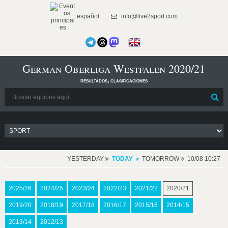
español
info@live2sport.com
German Oberliga Westfalen 2020/21
resultados, clasificaciones
YESTERDAY
TODAY
TOMORROW
10/08 10:27
2025/26
2024/25
2023/24
2022/23
2021/22
2020/21
2019/20
2018/19
2017/18
2016/17
2015/16
2014/15
2013/14
2012/13