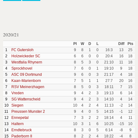
2020/21
Pl
W
D
L
Diff
Pts
1
FC Gutersloh
9
8
1
0
16:3
13
25
2
Holzwickeder SC
6
6
0
0
20:4
16
18
3
Westfalia Rhynern
8
5
3
0
21:10
11
18
4
Sprockhovel
7
6
0
1
19:10
9
18
5
ASC 09 Dortmund
9
6
0
3
21:17
4
18
6
Kaan-Marienborn
7
5
1
1
27:7
20
16
7
RSV Meinerzhagen
8
5
0
3
18:11
7
15
8
Vreden
9
4
2
3
19:13
6
14
9
SG Wattenscheid
9
4
2
3
14:10
4
14
10
Siegen
10
4
2
4
11:13
-2
14
11
Preussen Munster 2
9
4
0
5
14:15
-1
12
12
Ennepetal
7
3
2
2
18:14
4
11
13
Haltern
10
3
1
6
10:25
-15
10
14
Erndtebruck
8
3
0
5
6:14
-8
9
15
Paderborn II
8
2
2
4
18:22
-4
8