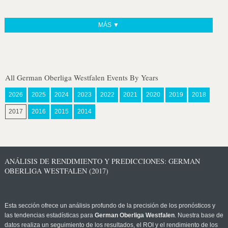
MÁS ▼
All German Oberliga Westfalen Events By Years
2026
2025
2024
2023
2022
2021
2020
2019
2018
2017
2016
2015
2014
ANÁLISIS DE RENDIMIENTO Y PREDICCIONES: GERMAN
OBERLIGA WESTFALEN (2017)
Esta sección ofrece un análisis profundo de la precisión de los pronósticos y
las tendencias estadísticas para
German Oberliga Westfalen
. Nuestra base de
datos realiza un seguimiento de los resultados, el ROI y el rendimiento de los