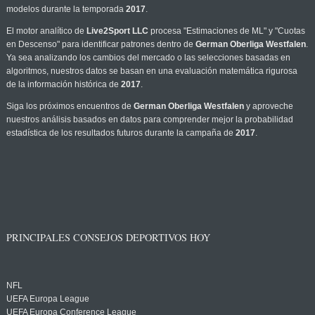
modelos durante la temporada
2017
.
El motor analítico de
Live2Sport LLC
procesa "Estimaciones de ML" y "Cuotas
en Descenso" para identificar patrones dentro de
German Oberliga Westfalen
.
Ya sea analizando los cambios del mercado o las selecciones basadas en
algoritmos, nuestros datos se basan en una evaluación matemática rigurosa
de la información histórica de
2017
.
Siga los próximos encuentros de
German Oberliga Westfalen
y aproveche
nuestros análisis basados en datos para comprender mejor la probabilidad
estadística de los resultados futuros durante la campaña de
2017
.
PRINCIPALES CONSEJOS DEPORTIVOS HOY
NFL
UEFA Europa League
UEFA Europa Conference League