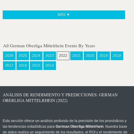
MÁS ▼
All German Oberliga Mittelrhein Events By Years
2026
2025
2024
2023
2022
2021
2020
2019
2018
2017
2016
2015
2014
ANÁLISIS DE RENDIMIENTO Y PREDICCIONES: GERMAN
OBERLIGA MITTELRHEIN (2022)
Esta sección ofrece un análisis profundo de la precisión de los pronósticos y
las tendencias estadísticas para
German Oberliga Mittelrhein
. Nuestra base
de datos realiza un seguimiento de los resultados, el ROI y el rendimiento de