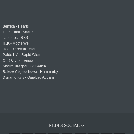
Benfica - Hearts
Inter Turku - Vaduz
Jablonec - RFS
HJK - Motherwell
Noah Yerevan - Sion
Paide LM - Rapid Wien
CFR Cluj - Tromsø
Sheriff Tiraspol - St. Gallen
Raków Częstochowa - Hammarby
Dynamo Kyiv - Qarabağ Agdam
REDES SOCIALES