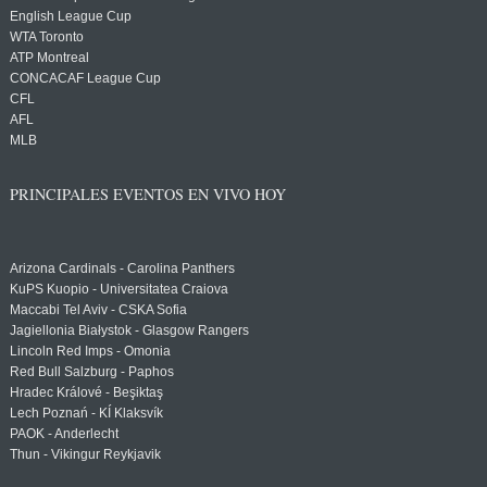
English League Cup
WTA Toronto
ATP Montreal
CONCACAF League Cup
CFL
AFL
MLB
PRINCIPALES EVENTOS EN VIVO HOY
Arizona Cardinals - Carolina Panthers
KuPS Kuopio - Universitatea Craiova
Maccabi Tel Aviv - CSKA Sofia
Jagiellonia Białystok - Glasgow Rangers
Lincoln Red Imps - Omonia
Red Bull Salzburg - Paphos
Hradec Králové - Beşiktaş
Lech Poznań - KÍ Klaksvík
PAOK - Anderlecht
Thun - Vikingur Reykjavik