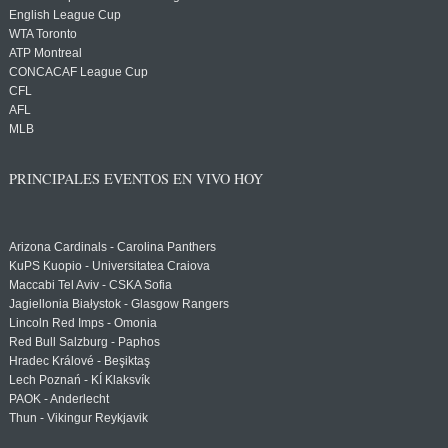
English League Cup
WTA Toronto
ATP Montreal
CONCACAF League Cup
CFL
AFL
MLB
PRINCIPALES EVENTOS EN VIVO HOY
Arizona Cardinals - Carolina Panthers
KuPS Kuopio - Universitatea Craiova
Maccabi Tel Aviv - CSKA Sofia
Jagiellonia Białystok - Glasgow Rangers
Lincoln Red Imps - Omonia
Red Bull Salzburg - Paphos
Hradec Králové - Beşiktaş
Lech Poznań - KÍ Klaksvík
PAOK - Anderlecht
Thun - Vikingur Reykjavik