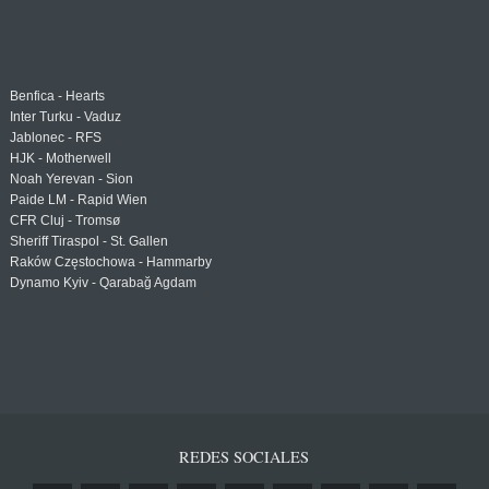
Benfica - Hearts
Inter Turku - Vaduz
Jablonec - RFS
HJK - Motherwell
Noah Yerevan - Sion
Paide LM - Rapid Wien
CFR Cluj - Tromsø
Sheriff Tiraspol - St. Gallen
Raków Częstochowa - Hammarby
Dynamo Kyiv - Qarabağ Agdam
REDES SOCIALES