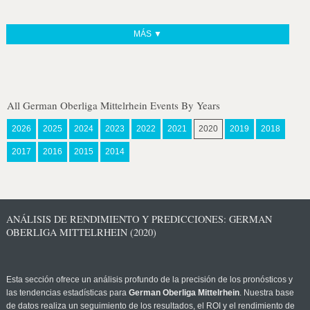
MÁS ▼
All German Oberliga Mittelrhein Events By Years
2026
2025
2024
2023
2022
2021
2020
2019
2018
2017
2016
2015
2014
ANÁLISIS DE RENDIMIENTO Y PREDICCIONES: GERMAN
OBERLIGA MITTELRHEIN (2020)
Esta sección ofrece un análisis profundo de la precisión de los pronósticos y
las tendencias estadísticas para
German Oberliga Mittelrhein
. Nuestra base
de datos realiza un seguimiento de los resultados, el ROI y el rendimiento de