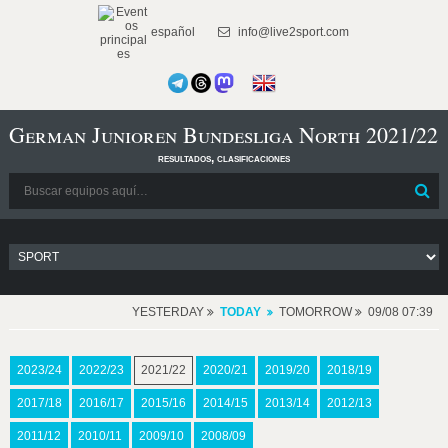
español
info@live2sport.com
German Junioren Bundesliga North 2021/22
resultados, clasificaciones
YESTERDAY
TODAY
TOMORROW
09/08 07:39
2023/24
2022/23
2021/22
2020/21
2019/20
2018/19
2017/18
2016/17
2015/16
2014/15
2013/14
2012/13
2011/12
2010/11
2009/10
2008/09