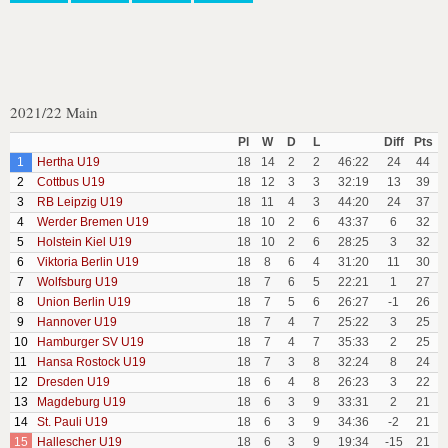
2021/22 Main
Pl
W
D
L
Diff
Pts
1
Hertha U19
18
14
2
2
46:22
24
44
2
Cottbus U19
18
12
3
3
32:19
13
39
3
RB Leipzig U19
18
11
4
3
44:20
24
37
4
Werder Bremen U19
18
10
2
6
43:37
6
32
5
Holstein Kiel U19
18
10
2
6
28:25
3
32
6
Viktoria Berlin U19
18
8
6
4
31:20
11
30
7
Wolfsburg U19
18
7
6
5
22:21
1
27
8
Union Berlin U19
18
7
5
6
26:27
-1
26
9
Hannover U19
18
7
4
7
25:22
3
25
10
Hamburger SV U19
18
7
4
7
35:33
2
25
11
Hansa Rostock U19
18
7
3
8
32:24
8
24
12
Dresden U19
18
6
4
8
26:23
3
22
13
Magdeburg U19
18
6
3
9
33:31
2
21
14
St. Pauli U19
18
6
3
9
34:36
-2
21
15
Hallescher U19
18
6
3
9
19:34
-15
21