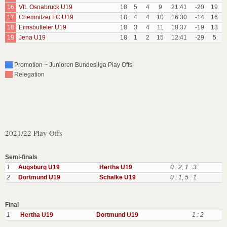
16
VfL Osnabruck U19
18
5
4
9
21:41
-20
19
17
Chemnitzer FC U19
18
4
4
10
16:30
-14
16
18
Eimsbutteler U19
18
3
4
11
18:37
-19
13
19
Jena U19
18
1
2
15
12:41
-29
5
Promotion ~ Junioren Bundesliga Play Offs
Relegation
2021/22 Play Offs
Semi-finals
1
Augsburg U19
Hertha U19
0 : 2
,
1 : 3
2
Dortmund U19
Schalke U19
0 : 1
,
5 : 1
Final
1
Hertha U19
Dortmund U19
1 : 2