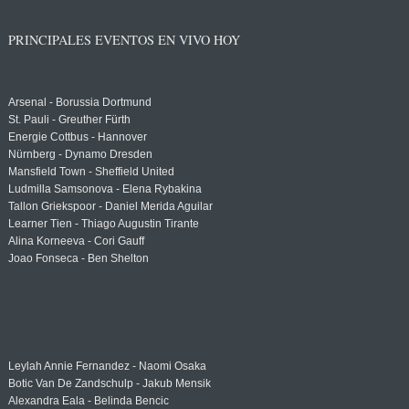
PRINCIPALES EVENTOS EN VIVO HOY
Arsenal - Borussia Dortmund
St. Pauli - Greuther Fürth
Energie Cottbus - Hannover
Nürnberg - Dynamo Dresden
Mansfield Town - Sheffield United
Ludmilla Samsonova - Elena Rybakina
Tallon Griekspoor - Daniel Merida Aguilar
Learner Tien - Thiago Augustin Tirante
Alina Korneeva - Cori Gauff
Joao Fonseca - Ben Shelton
Leylah Annie Fernandez - Naomi Osaka
Botic Van De Zandschulp - Jakub Mensik
Alexandra Eala - Belinda Bencic