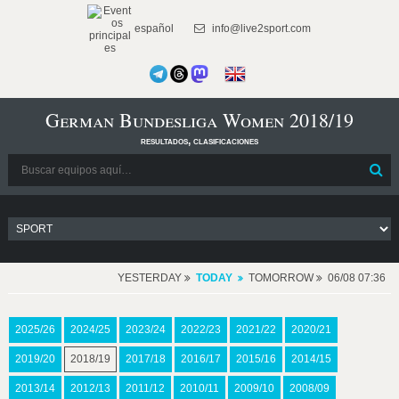
español
info@live2sport.com
German Bundesliga Women 2018/19
resultados, clasificaciones
YESTERDAY
TODAY
TOMORROW
06/08 07:36
2025/26
2024/25
2023/24
2022/23
2021/22
2020/21
2019/20
2018/19
2017/18
2016/17
2015/16
2014/15
2013/14
2012/13
2011/12
2010/11
2009/10
2008/09