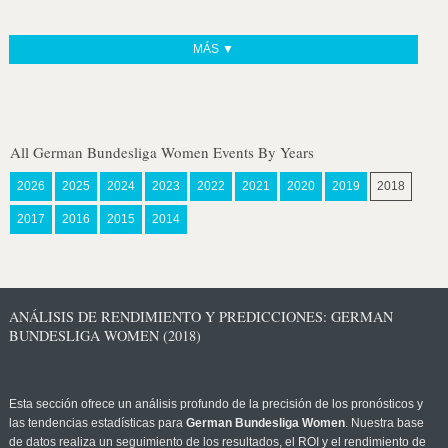
MÁS ▼
All German Bundesliga Women Events By Years
2026
2025
2024
2023
2022
2021
2020
2019
2018
2017
2016
2015
2014
ANÁLISIS DE RENDIMIENTO Y PREDICCIONES: GERMAN
BUNDESLIGA WOMEN (2018)
Esta sección ofrece un análisis profundo de la precisión de los pronósticos y
las tendencias estadísticas para
German Bundesliga Women
. Nuestra base
de datos realiza un seguimiento de los resultados, el ROI y el rendimiento de