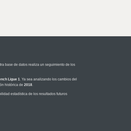
tra base de datos realiza un seguimiento de los
ench Ligue 1
. Ya sea analizando los cambios del
ón histórica de
2018
.
idad estadística de los resultados futuros