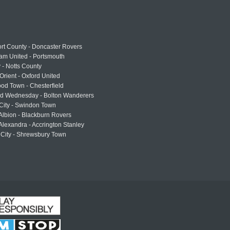
rt County - Doncaster Rovers
am United - Portsmouth
 - Notts County
Orient - Oxford United
od Town - Chesterfield
eld Wednesday - Bolton Wanderers
 City - Swindon Town
Albion - Blackburn Rovers
lexandra - Accrington Stanley
 City - Shrewsbury Town