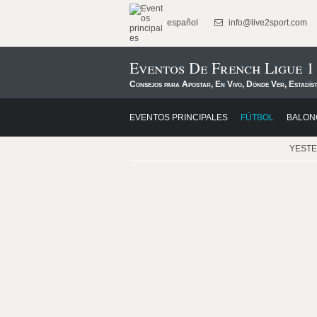
español
info@live2sport.com
Eventos De French Ligue 1
Consejos para Apostar, En Vivo, Dónde Ver, Estadís
EVENTOS PRINCIPALES
FÚTBOL
BALON
YEST