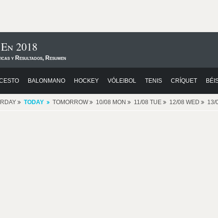
 En 2018
ticas y Resultados, Resumen
CESTO
BALONMANO
HOCKEY
VÓLEIBOL
TENIS
CRÍQUET
BÉI
ERDAY
TODAY
TOMORROW
10/08 MON
11/08 TUE
12/08 WED
13/