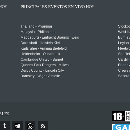
 HOY
PRINCIPALES EVENTOS EN VIVO HOY
Thailand - Myanmar
Stockpo
Malaysia - Philippines
West H
Magdeburg - Eintracht Braunschweig
Burnley
Darmstadt - Holstein Kiel
Leyton 
Karlsruher - Arminia Bielefeld
Fleetwo
Heidenheim - Osnabrück
Sheffi
Cambridge United - Barnet
Cardiff
Queens Park Rangers - Millwall
Burton 
Derby County - Lincoln City
Crewe A
Barnsley - Wigan Athletic
Salford
ALES