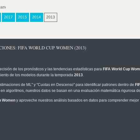
ars
2017
2015
2014
2013
CIONES: FIFA WORLD CUP WOMEN (2013)
ecisión de los pronósticos y las tendencias estadísticas para
FIFA World Cup Wo
imiento de los modelos durante la temporada
2013
.
timaciones de ML" y "Cuotas en Descenso" para identificar patrones dentro de
FI
en algoritmos, nuestros datos se basan en una evaluación matemática rigurosa de 
up Women
y aproveche nuestros análisis basados en datos para comprender mejor la