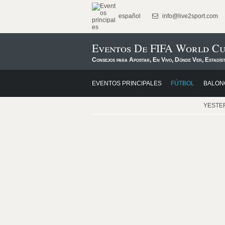
español
info@live2sport.com
Eventos De FIFA World C
Consejos para Apostar, En Vivo, Dónde Ver, Estadís
EVENTOS PRINCIPALES
FÚTBOL
BALON
YESTE