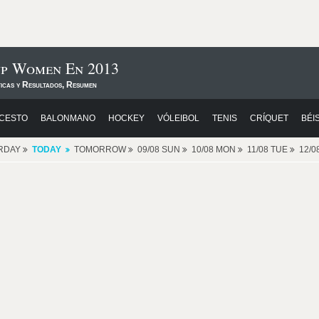
up Women En 2013
ticas y Resultados, Resumen
CESTO
BALONMANO
HOCKEY
VÓLEIBOL
TENIS
CRÍQUET
BÉI
RDAY
TODAY
TOMORROW
09/08 SUN
10/08 MON
11/08 TUE
12/