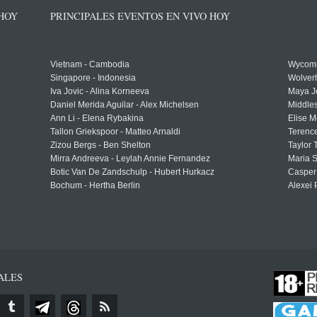
 HOY
PRINCIPALES EVENTOS EN VIVO HOY
Vietnam - Cambodia
Wycomb
Singapore - Indonesia
Wolver
Iva Jovic - Alina Korneeva
Maya J
Daniel Merida Aguilar - Alex Michelsen
Middle
Ann Li - Elena Rybakina
Elise M
Tallon Griekspoor - Matteo Arnaldi
Terenc
Zizou Bergs - Ben Shelton
Taylor 
Mirra Andreeva - Leylah Annie Fernandez
Maria S
Botic Van De Zandschulp - Hubert Hurkacz
Casper
Bochum - Hertha Berlin
Alexei 
ALES