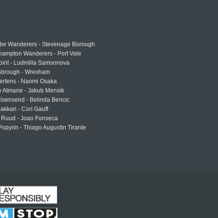
e Wanderers - Stevenage Borough
hampton Wanderers - Port Vale
oint - Ludmilla Samsonova
sbrough - Wrexham
ertens - Naomi Osaka
e Atmane - Jakub Mensik
Townsend - Belinda Bencic
akkari - Cori Gauff
 Ruud - Joao Fonseca
Popyrin - Thiago Augustin Tirante