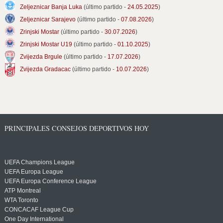
Zeljeznicar Banja Luka
(último partido -
24.05.2025
)
Zeljeznicar Sarajevo
(último partido -
07.08.2026
)
Zrinjski Mostar
(último partido -
30.07.2026
)
Zrinjski Mostar U19
(último partido -
01.10.2025
)
Zvijezda Brgule
(último partido -
17.07.2026
)
Zvijezda Gradacac
(último partido -
10.07.2026
)
PRINCIPALES CONSEJOS DEPORTIVOS HOY
UEFA Champions League
UEFA Europa League
UEFA Europa Conference League
ATP Montreal
WTA Toronto
CONCACAF League Cup
One Day International