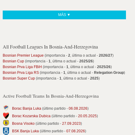
MÁS ▼
All Football Leagues In Bosnia-And-Herzegovina
Bosnian Premier League
(importancia -
2
, última o actual -
2026/27
)
Bosnian Cup
(importancia -
1
, última o actual -
2025/26
)
Bosnian Prva Liga FBiH
(importancia -
1
, última o actual -
2025/26
)
Bosnian Prva Liga RS
(importancia -
1
, última o actual -
Relegation Group
)
Bosnian Super Cup
(importancia -
1
, última o actual -
2025
)
Active Football Teams In Bosnia-And-Herzegovina
Borac Banja Luka
(último partido -
06.08.2026
)
Borac Kozarska Dubica
(último partido -
20.05.2025
)
Bosna Visoko
(último partido -
27.09.2023
)
BSK Banja Luka
(último partido -
07.08.2026
)