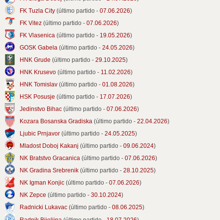
FK Tuzla City
(último partido -
07.06.2026
)
FK Vitez
(último partido -
07.06.2026
)
FK Vlasenica
(último partido -
19.05.2026
)
GOSK Gabela
(último partido -
24.05.2026
)
HNK Grude
(último partido -
29.10.2025
)
HNK Krusevo
(último partido -
11.02.2026
)
HNK Tomislav
(último partido -
01.08.2026
)
HSK Posusje
(último partido -
17.07.2026
)
Jedinstvo Bihac
(último partido -
07.06.2026
)
Kozara Bosanska Gradiska
(último partido -
22.04.2026
)
Ljubic Prnjavor
(último partido -
24.05.2025
)
Mladost Doboj Kakanj
(último partido -
09.06.2024
)
NK Bratstvo Gracanica
(último partido -
07.06.2026
)
NK Gradina Srebrenik
(último partido -
28.10.2025
)
NK Igman Konjic
(último partido -
07.06.2026
)
NK Zepce
(último partido -
30.10.2024
)
Radnicki Lukavac
(último partido -
08.06.2025
)
Radnik Bijeljina
(último partido -
18.07.2026
)