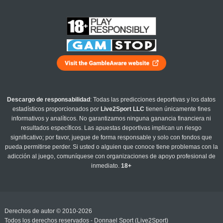
Descargo de responsabilidad
: Todas las predicciones deportivas y los datos
estadísticos proporcionados por
Live2Sport LLC
tienen únicamente fines
informativos y analíticos. No garantizamos ninguna ganancia financiera ni
resultados específicos. Las apuestas deportivas implican un riesgo
significativo; por favor, juegue de forma responsable y solo con fondos que
pueda permitirse perder. Si usted o alguien que conoce tiene problemas con la
adicción al juego, comuníquese con organizaciones de apoyo profesional de
inmediato.
18+
Derechos de autor © 2010-2026
Todos los derechos reservados - Donnael Sport (Live2Sport)