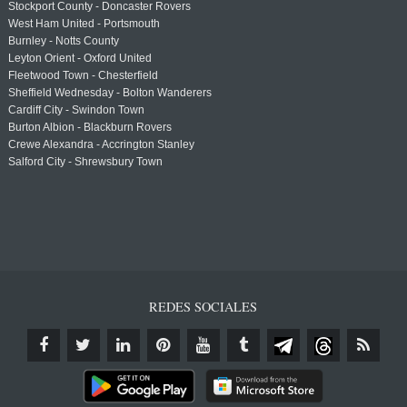
Stockport County - Doncaster Rovers
West Ham United - Portsmouth
Burnley - Notts County
Leyton Orient - Oxford United
Fleetwood Town - Chesterfield
Sheffield Wednesday - Bolton Wanderers
Cardiff City - Swindon Town
Burton Albion - Blackburn Rovers
Crewe Alexandra - Accrington Stanley
Salford City - Shrewsbury Town
REDES SOCIALES