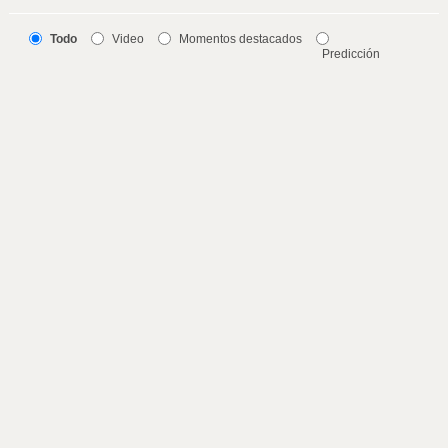
Todo
Video
Momentos destacados
Predicción