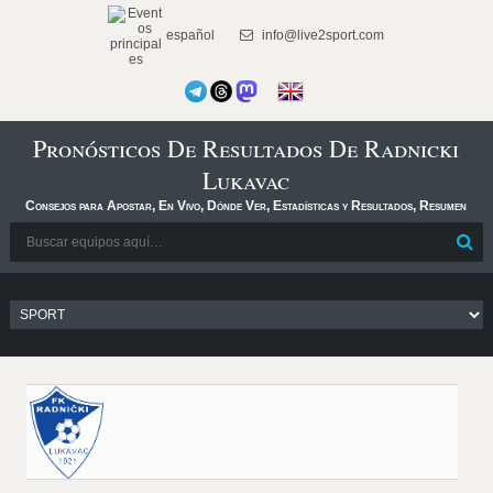
español
info@live2sport.com
Pronósticos De Resultados De Radnicki
Lukavac
Consejos para Apostar, En Vivo, Dónde Ver, Estadísticas y Resultados, Resumen