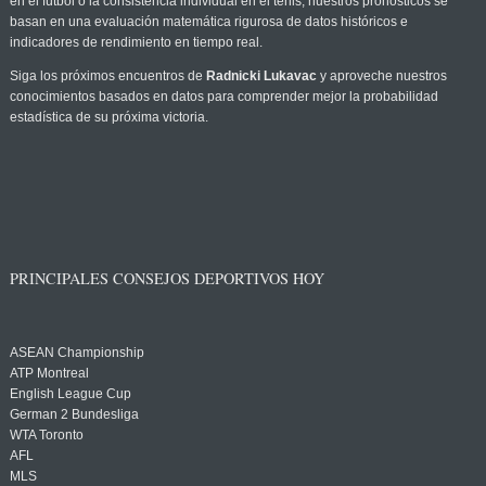
en el fútbol o la consistencia individual en el tenis, nuestros pronósticos se
basan en una evaluación matemática rigurosa de datos históricos e
indicadores de rendimiento en tiempo real.
Siga los próximos encuentros de
Radnicki Lukavac
y aproveche nuestros
conocimientos basados en datos para comprender mejor la probabilidad
estadística de su próxima victoria.
PRINCIPALES CONSEJOS DEPORTIVOS HOY
ASEAN Championship
ATP Montreal
English League Cup
German 2 Bundesliga
WTA Toronto
AFL
MLS