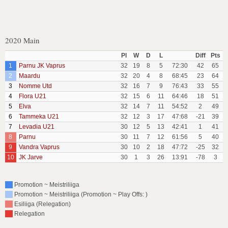
2020 Main
Pl
W
D
L
Diff
Pts
1
Parnu JK Vaprus
32
19
8
5
72:30
42
65
2
Maardu
32
20
4
8
68:45
23
64
3
Nomme Utd
32
16
7
9
76:43
33
55
4
Flora U21
32
15
6
11
64:46
18
51
5
Elva
32
14
7
11
54:52
2
49
6
Tammeka U21
32
12
3
17
47:68
-21
39
7
Levadia U21
30
12
5
13
42:41
1
41
8
Parnu
30
11
7
12
61:56
5
40
9
Vandra Vaprus
30
10
2
18
47:72
-25
32
10
JK Jarve
30
1
3
26
13:91
-78
3
Promotion ~ Meistriliiga
Promotion ~ Meistriliiga (Promotion ~ Play Offs: )
Esiliiga (Relegation)
Relegation