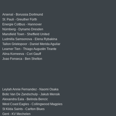
Arsenal - Borussia Dortmund
St. Pauli - Greuther Fürth
Energie Cottbus - Hannover
Nürnberg - Dynamo Dresden
Mansfield Town - Sheffield United
Ludmilla Samsonova - Elena Rybakina
Tallon Griekspoor - Daniel Merida Aguilar
Learner Tien - Thiago Augustin Tirante
Alina Korneeva - Cori Gauff
Joao Fonseca - Ben Shelton
Leylah Annie Fernandez - Naomi Osaka
Botic Van De Zandschulp - Jakub Mensik
Alexandra Eala - Belinda Bencic
West Coast Eagles - Collingwood Magpies
St Kilda Saints - Carlton Blues
Gent - KV Mechelen