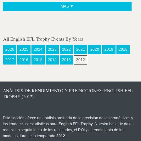
MÁS ▼
All English EFL Trophy Events By Years
2026
2025
2024
2023
2022
2021
2020
2019
2018
2017
2016
2015
2014
2013
2012
ANÁLISIS DE RENDIMIENTO Y PREDICCIONES: ENGLISH EFL
TROPHY (2012)
Esta sección ofrece un análisis profundo de la precisión de los pronósticos y
las tendencias estadísticas para
English EFL Trophy
. Nuestra base de datos
realiza un seguimiento de los resultados, el ROI y el rendimiento de los
modelos durante la temporada
2012
.