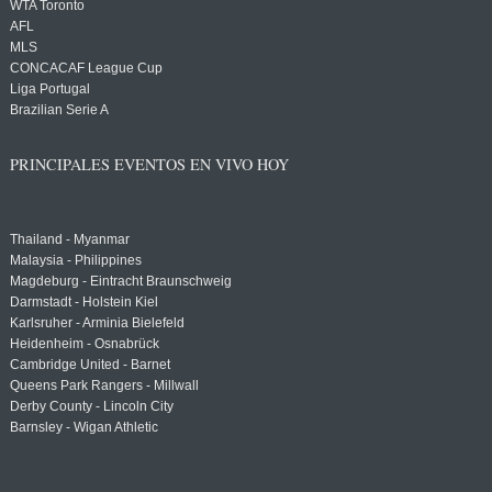
WTA Toronto
AFL
MLS
CONCACAF League Cup
Liga Portugal
Brazilian Serie A
PRINCIPALES EVENTOS EN VIVO HOY
Thailand - Myanmar
Malaysia - Philippines
Magdeburg - Eintracht Braunschweig
Darmstadt - Holstein Kiel
Karlsruher - Arminia Bielefeld
Heidenheim - Osnabrück
Cambridge United - Barnet
Queens Park Rangers - Millwall
Derby County - Lincoln City
Barnsley - Wigan Athletic