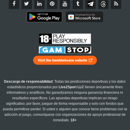
Descargo de responsabilidad
: Todas las predicciones deportivas y los datos
estadísticos proporcionados por
Live2Sport LLC
tienen únicamente fines
informativos y analíticos. No garantizamos ninguna ganancia financiera ni
resultados específicos. Las apuestas deportivas implican un riesgo
significativo; por favor, juegue de forma responsable y solo con fondos que
pueda permitirse perder. Si usted o alguien que conoce tiene problemas con la
adicción al juego, comuníquese con organizaciones de apoyo profesional de
inmediato.
18+