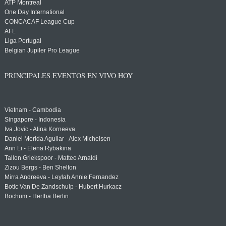
ATP Montreal
One Day International
CONCACAF League Cup
AFL
Liga Portugal
Belgian Jupiler Pro League
PRINCIPALES EVENTOS EN VIVO HOY
Vietnam - Cambodia
Singapore - Indonesia
Iva Jovic - Alina Korneeva
Daniel Merida Aguilar - Alex Michelsen
Ann Li - Elena Rybakina
Tallon Griekspoor - Matteo Arnaldi
Zizou Bergs - Ben Shelton
Mirra Andreeva - Leylah Annie Fernandez
Botic Van De Zandschulp - Hubert Hurkacz
Bochum - Hertha Berlin