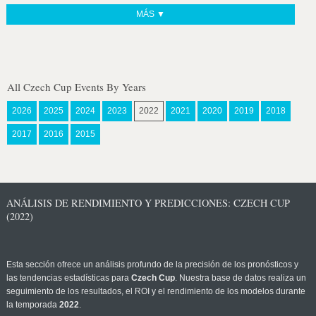
MÁS ▼
All Czech Cup Events By Years
2026
2025
2024
2023
2022
2021
2020
2019
2018
2017
2016
2015
ANÁLISIS DE RENDIMIENTO Y PREDICCIONES: CZECH CUP
(2022)
Esta sección ofrece un análisis profundo de la precisión de los pronósticos y
las tendencias estadísticas para
Czech Cup
. Nuestra base de datos realiza un
seguimiento de los resultados, el ROI y el rendimiento de los modelos durante
la temporada
2022
.