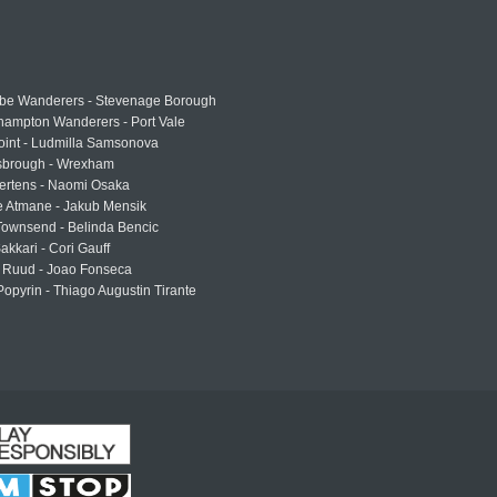
e Wanderers - Stevenage Borough
hampton Wanderers - Port Vale
oint - Ludmilla Samsonova
sbrough - Wrexham
ertens - Naomi Osaka
e Atmane - Jakub Mensik
Townsend - Belinda Bencic
akkari - Cori Gauff
 Ruud - Joao Fonseca
Popyrin - Thiago Augustin Tirante