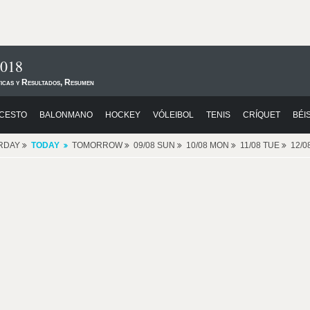
2018
ticas y Resultados, Resumen
CESTO
BALONMANO
HOCKEY
VÓLEIBOL
TENIS
CRÍQUET
BÉI
RDAY
TODAY
TOMORROW
09/08 SUN
10/08 MON
11/08 TUE
12/