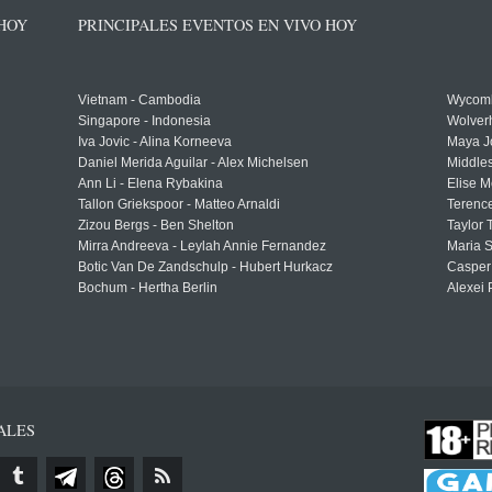
 HOY
PRINCIPALES EVENTOS EN VIVO HOY
Vietnam - Cambodia
Wycomb
Singapore - Indonesia
Wolver
Iva Jovic - Alina Korneeva
Maya J
Daniel Merida Aguilar - Alex Michelsen
Middle
Ann Li - Elena Rybakina
Elise M
Tallon Griekspoor - Matteo Arnaldi
Terenc
Zizou Bergs - Ben Shelton
Taylor 
Mirra Andreeva - Leylah Annie Fernandez
Maria S
Botic Van De Zandschulp - Hubert Hurkacz
Casper
Bochum - Hertha Berlin
Alexei 
ALES