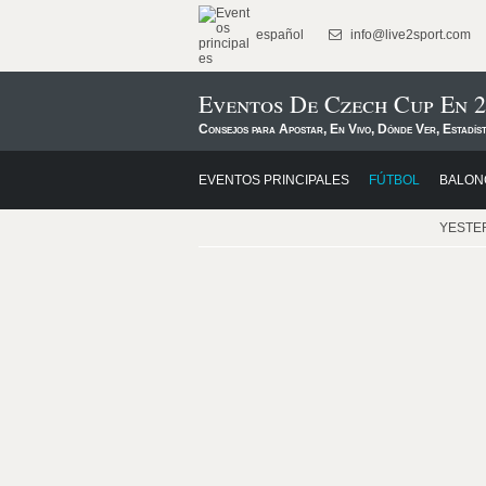
español
info@live2sport.com
Eventos De Czech Cup En 
Consejos para Apostar, En Vivo, Dónde Ver, Estadís
EVENTOS PRINCIPALES
FÚTBOL
BALON
YESTE