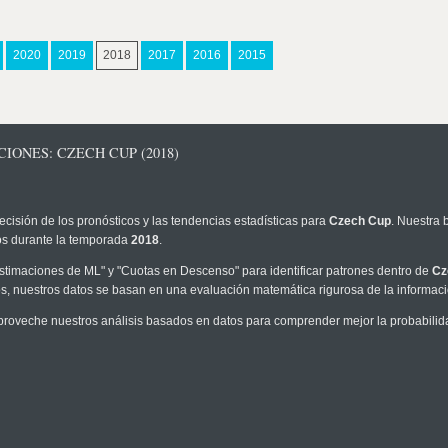
2020
2019
2018
2017
2016
2015
IONES: CZECH CUP (2018)
ecisión de los pronósticos y las tendencias estadísticas para
Czech Cup
. Nuestra 
los durante la temporada
2018
.
timaciones de ML" y "Cuotas en Descenso" para identificar patrones dentro de
Cz
, nuestros datos se basan en una evaluación matemática rigurosa de la informaci
proveche nuestros análisis basados en datos para comprender mejor la probabilidad