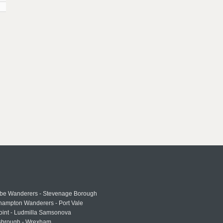
e Wanderers - Stevenage Borough
hampton Wanderers - Port Vale
oint - Ludmilla Samsonova
sbrough - Wrexham