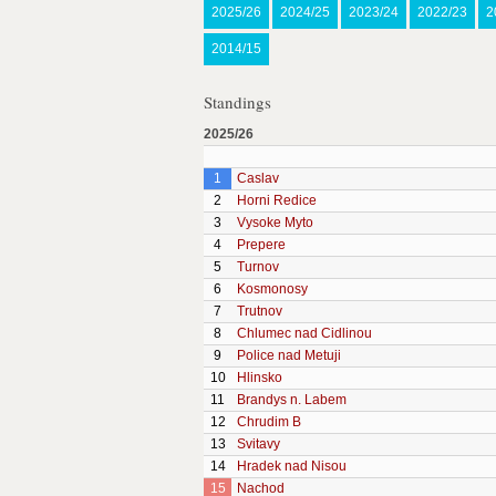
2025/26
2024/25
2023/24
2022/23
2
2014/15
Standings
2025/26
1
Caslav
2
Horni Redice
3
Vysoke Myto
4
Prepere
5
Turnov
6
Kosmonosy
7
Trutnov
8
Chlumec nad Cidlinou
9
Police nad Metuji
10
Hlinsko
11
Brandys n. Labem
12
Chrudim B
13
Svitavy
14
Hradek nad Nisou
15
Nachod