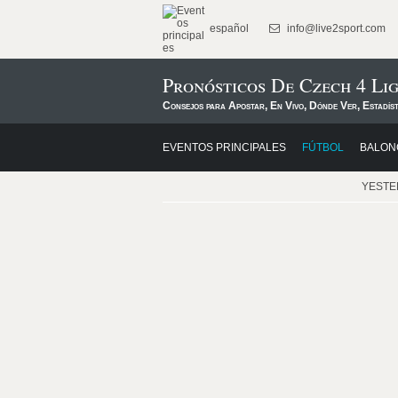
español
info@live2sport.com
Pronósticos De Czech 4 Li
Consejos para Apostar, En Vivo, Dónde Ver, Estadís
EVENTOS PRINCIPALES
FÚTBOL
BALON
YEST