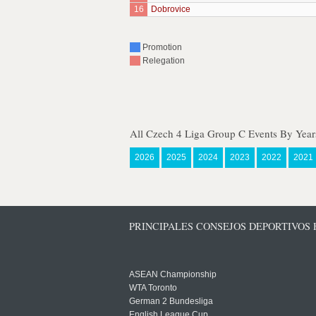
16
Dobrovice
Promotion
Relegation
All Czech 4 Liga Group C Events By Year
2026
2025
2024
2023
2022
2021
PRINCIPALES CONSEJOS DEPORTIVOS
ASEAN Championship
WTA Toronto
German 2 Bundesliga
English League Cup