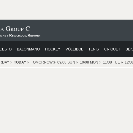
ga Group C
ticas y Resultados, Resumen
CESTO
BALONMANO
HOCKEY
VÓLEIBOL
TENIS
CRÍQUET
BÉI
ERDAY
TODAY
TOMORROW
09/08 SUN
10/08 MON
11/08 TUE
12/