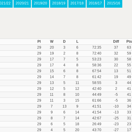
021/22
2020/21
2019/20
2018/19
2017/18
2016/17
2015/16
Pl
W
D
L
Diff
Pts
29
20
3
6
72:35
37
63
29
19
2
8
72:40
32
59
29
17
7
5
53:23
30
58
29
17
4
8
58:36
22
55
29
15
6
8
67:54
13
51
29
14
7
8
61:42
19
49
29
13
5
11
58:55
3
44
29
12
5
12
42:40
2
41
29
11
8
10
44:49
-5
41
29
11
3
15
61:66
-5
36
29
7
13
9
41:51
-10
34
29
9
6
14
41:54
-13
33
29
8
7
14
42:67
-25
31
29
6
5
18
26:49
-23
23
29
4
5
20
43:70
-27
17