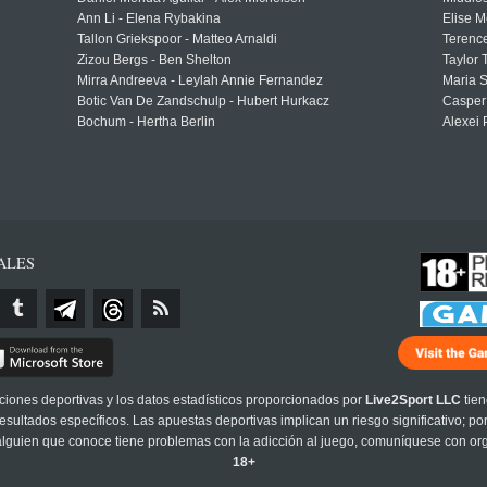
Ann Li - Elena Rybakina
Elise M
Tallon Griekspoor - Matteo Arnaldi
Terenc
Zizou Bergs - Ben Shelton
Taylor 
Mirra Andreeva - Leylah Annie Fernandez
Maria S
Botic Van De Zandschulp - Hubert Hurkacz
Casper
Bochum - Hertha Berlin
Alexei 
ALES
cciones deportivas y los datos estadísticos proporcionados por
Live2Sport LLC
tien
sultados específicos. Las apuestas deportivas implican un riesgo significativo; po
 alguien que conoce tiene problemas con la adicción al juego, comuníquese con or
18+