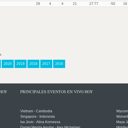
29
4
4
21
27:77
-50
16
s
2020
2019
2018
2017
2016
 HOY
PRINCIPALES EVENTOS EN VIVO HOY
Vietnam - Cambodia
Wycomb
Singapore - Indonesia
Wolver
Iva Jovic - Alina Korneeva
Maya J
Daniel Merida Aguilar - Alex Michelsen
Middle