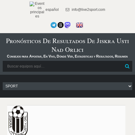
español
info@live2sport.com
Pronósticos De Resultados De Jiskra Usti
Nad Orlici
Consejos para Apostar, En Vivo, Dónde Ver, Estadísticas y Resultados, Resumen