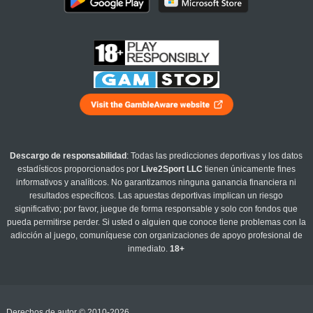
Descargo de responsabilidad
: Todas las predicciones deportivas y los datos
estadísticos proporcionados por
Live2Sport LLC
tienen únicamente fines
informativos y analíticos. No garantizamos ninguna ganancia financiera ni
resultados específicos. Las apuestas deportivas implican un riesgo
significativo; por favor, juegue de forma responsable y solo con fondos que
pueda permitirse perder. Si usted o alguien que conoce tiene problemas con la
adicción al juego, comuníquese con organizaciones de apoyo profesional de
inmediato.
18+
Derechos de autor © 2010-2026