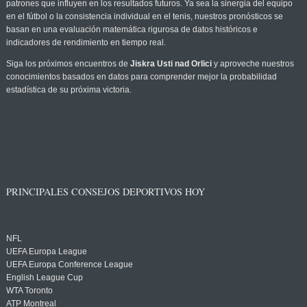
patrones que influyen en los resultados futuros. Ya sea la sinergia del equipo
en el fútbol o la consistencia individual en el tenis, nuestros pronósticos se
basan en una evaluación matemática rigurosa de datos históricos e
indicadores de rendimiento en tiempo real.
Siga los próximos encuentros de
Jiskra Usti nad Orlici
y aproveche nuestros
conocimientos basados en datos para comprender mejor la probabilidad
estadística de su próxima victoria.
PRINCIPALES CONSEJOS DEPORTIVOS HOY
NFL
UEFA Europa League
UEFA Europa Conference League
English League Cup
WTA Toronto
ATP Montreal